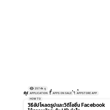
257.4k
ดู
คุณอาจชอบเรื่องราวเหล่านี้
APPLICATION
APPS ON SALE
APPSTORE APP
HOW TO
วิธีอัปโหลดรูปและวิดีโอขึ้น Facebook