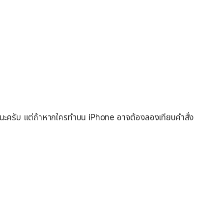
k นะครับ แต่ถ้าหากใครทำบน iPhone อาจต้องลองเทียบคำสั่ง