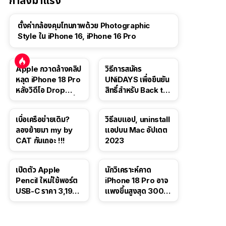
กำลังมาแรง
ตั้งค่ากล้องคุมโทนภาพด้วย Photographic
Style ใน iPhone 16, iPhone 16 Pro
Apple กวาดล้างคลิป
วิธีการสมัคร
หลุด iPhone 18 Pro
UNiDAYS เพื่อยืนยัน
หลังวิดีโอ Drop
สิทธิ์สำหรับ Back to
Test ปลิวหายจากสื่อ
School 2565
โซเชียล
เบื่อเครือข่ายเดิม?
วิธีลบแอป, uninstall
ลองย้ายมา my by
แอปบน Mac อัปเดต
CAT กันเถอะ !!!
2023
เปิดตัว Apple
นักวิเคราะห์คาด
Pencil ใหม่ใช้พอร์ต
iPhone 18 Pro อาจ
USB-C ราคา 3,190
แพงขึ้นสูงสุด 300
บาท ขาย พ.ย. 2023
ดอลลาร์ เริ่มต้นแตะ
นี้
1,399 ดอลลาร์