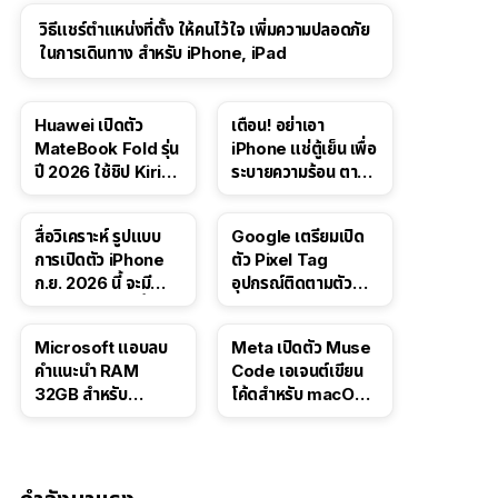
วิธีแชร์ตำแหน่งที่ตั้ง ให้คนไว้ใจ เพิ่มความปลอดภัย
ในการเดินทาง สำหรับ iPhone, iPad
Huawei เปิดตัว
เตือน! อย่าเอา
MateBook Fold รุ่น
iPhone แช่ตู้เย็น เพื่อ
ปี 2026 ใช้ชิป Kirin
ระบายความร้อน ตาม
X90 Plus
คำแนะนำใน TikTok
สื่อวิเคราะห์ รูปแบบ
Google เตรียมเปิด
การเปิดตัว iPhone
ตัว Pixel Tag
ก.ย. 2026 นี้ จะมี
อุปกรณ์ติดตามตัว
“ชีวิตชีวา” มากขึ้น
ราคาเดียวกับ AirTag
Microsoft แอบลบ
Meta เปิดตัว Muse
คำแนะนำ RAM
Code เอเจนต์เขียน
32GB สำหรับ
โค้ดสำหรับ macOS
Windows 11 ออก
และ Linux
จากเว็บตัวเอง