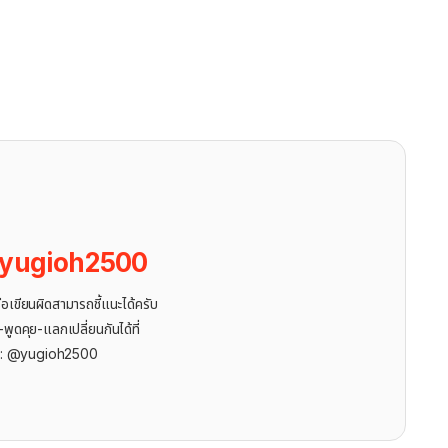
yugioh2500
ขียนผิดสามารถชี้แนะได้ครับ
ูดคุย-แลกเปลี่ยนกันได้ที่
r: @yugioh2500