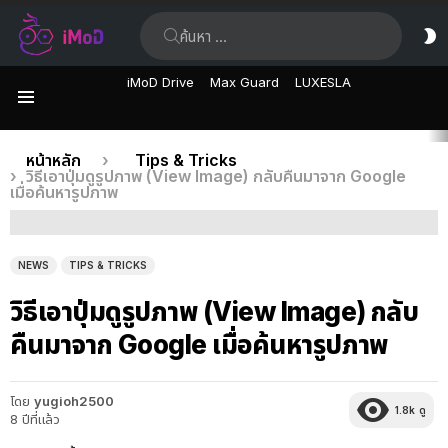
ค้นหา:
ส
ผิ
iMoD Drive
Max Guard
LUXESLA
เมนู
เรื่อง
คุณอยู่ที่นี่:
หน้าหลัก
Tips & Tricks
วิธีเอาปุ่มดูรูปภาพ (View Image) กลับคืนมาจาก Google
ล่าสุด
เมื่อค้นหารูปภาพ
NEWS
TIPS & TRICKS
วิธีเอาปุ่มดูรูปภาพ (View Image) กลับ
คืนมาจาก Google เมื่อค้นหารูปภาพ
โดย
yugioh2500
1.8k
ดู
8 ปีที่แล้ว