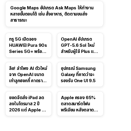
Google Maps อัปเกรด Ask Maps ให้ทำงาน
หลายขั้นตอนได้ เช่น สั่งอาหาร, ติดตามขนส่ง
สาธารณะ
ทรู 5G เปิดจอง
OpenAI อัปเกรด
HUAWEI Pura 90s
GPT-5.6 Sol ใหม่
Series 5G+ พร้อม
สำหรับผู้ใช้ Plus และ
ส่วนลดสูงสุด 19,400
Pro และขยาย GPT-
บาท
5.6 Luna ให้ผู้ใช้ฟรี
ลือ! ลำโพง AI ตัวใหม่
อุปกรณ์ Samsung
จาก OpenAI ขนาด
Galaxy ที่คาดว่าจะ
เท่าลูกฮอกกี้ คาดราคา
รองรับ One UI 9.5
เริ่มราว 10,000 บาท
ยอดจัดส่ง iPad ลด
Apple ครอง 65%
ลงในไตรมาส 2 ปี
ตลาดสมาร์ตโฟน
2026 แต่ Apple ยัง
พรีเมียม หลังตลาดทำ
ครองผู้นำตลาด
สถิติสูงสุดใหม่
แท็บเล็ต