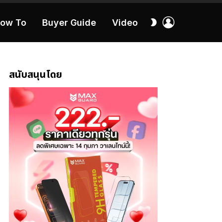
เข้า
สลับ
ow To
Buyer Guide
Video
สู่
ผิว
ระบบ
40:16
สนับสนุนโดย