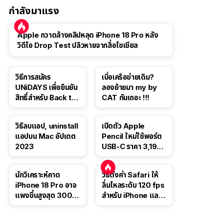
กำลังมาแรง
Apple กวาดล้างคลิปหลุด iPhone 18 Pro หลัง
วิดีโอ Drop Test ปลิวหายจากสื่อโซเชียล
วิธีการสมัคร
เบื่อเครือข่ายเดิม?
UNiDAYS เพื่อยืนยัน
ลองย้ายมา my by
สิทธิ์สำหรับ Back to
CAT กันเถอะ !!!
School 2565
วิธีลบแอป, uninstall
เปิดตัว Apple
แอปบน Mac อัปเดต
Pencil ใหม่ใช้พอร์ต
2023
USB-C ราคา 3,190
บาท ขาย พ.ย. 2023
นี้
นักวิเคราะห์คาด
วิธีตั้งค่า Safari ให้
iPhone 18 Pro อาจ
ลื่นไหลระดับ 120 fps
แพงขึ้นสูงสุด 300
สำหรับ iPhone และ
ดอลลาร์ เริ่มต้นแตะ
iPad
1,399 ดอลลาร์