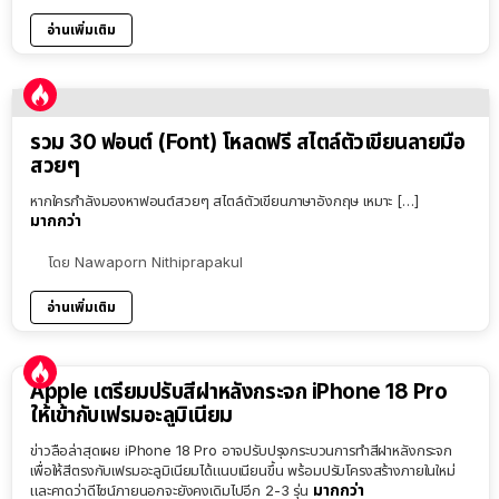
อ่านเพิ่มเติม
รวม 30 ฟอนต์ (Font) โหลดฟรี สไตล์ตัวเขียนลายมือ
สวยๆ
หากใครกำลังมองหาฟอนต์สวยๆ สไตล์ตัวเขียนภาษาอังกฤษ เหมาะ […]
มากกว่า
โดย
Nawaporn Nithiprapakul
อ่านเพิ่มเติม
Apple เตรียมปรับสีฝาหลังกระจก iPhone 18 Pro
ให้เข้ากับเฟรมอะลูมิเนียม
ข่าวลือล่าสุดเผย iPhone 18 Pro อาจปรับปรุงกระบวนการทำสีฝาหลังกระจก
เพื่อให้สีตรงกับเฟรมอะลูมิเนียมได้แนบเนียนขึ้น พร้อมปรับโครงสร้างภายในใหม่
มากกว่า
และคาดว่าดีไซน์ภายนอกจะยังคงเดิมไปอีก 2-3 รุ่น