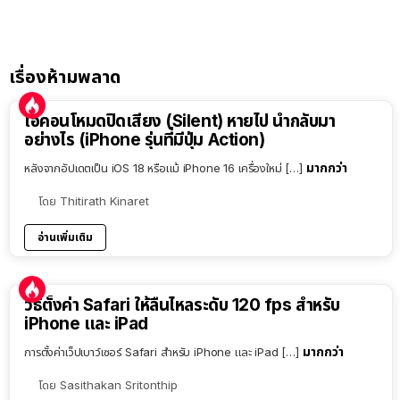
เรื่องห้ามพลาด
ไอคอนโหมดปิดเสียง (Silent) หายไป นำกลับมา
อย่างไร (iPhone รุ่นที่มีปุ่ม Action)
มากกว่า
หลังจากอัปเดตเป็น iOS 18 หรือแม้ iPhone 16 เครื่องใหม่ […]
โดย
Thitirath Kinaret
อ่านเพิ่มเติม
วิธีตั้งค่า Safari ให้ลื่นไหลระดับ 120 fps สำหรับ
iPhone และ iPad
มากกว่า
การตั้งค่าเว็ปเบาว์เซอร์ Safari สำหรับ iPhone และ iPad […]
โดย
Sasithakan Sritonthip