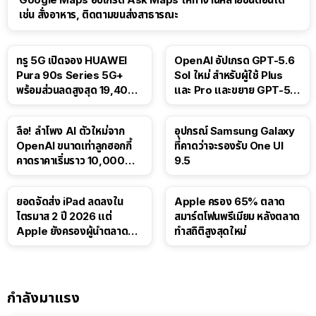
เช่น สั่งอาหาร, ติดตามขนส่งสาธารณะ
ทรู 5G เปิดจอง HUAWEI
OpenAI อัปเกรด GPT-5.6
Pura 90s Series 5G+
Sol ใหม่ สำหรับผู้ใช้ Plus
พร้อมส่วนลดสูงสุด 19,400
และ Pro และขยาย GPT-5.6
บาท
Luna ให้ผู้ใช้ฟรี
ลือ! ลำโพง AI ตัวใหม่จาก
อุปกรณ์ Samsung Galaxy
OpenAI ขนาดเท่าลูกฮอกกี้
ที่คาดว่าจะรองรับ One UI
คาดราคาเริ่มราว 10,000
9.5
บาท
ยอดจัดส่ง iPad ลดลงใน
Apple ครอง 65% ตลาด
ไตรมาส 2 ปี 2026 แต่
สมาร์ตโฟนพรีเมียม หลังตลาด
Apple ยังครองผู้นำตลาด
ทำสถิติสูงสุดใหม่
แท็บเล็ต
กำลังมาแรง