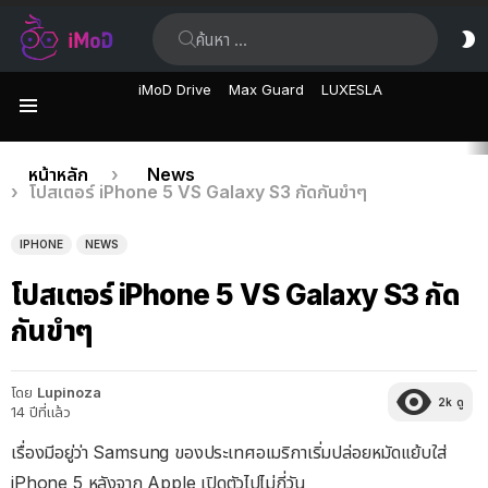
ค้นหา:
ส
ผิ
iMoD Drive
Max Guard
LUXESLA
เมนู
เรื่อง
คุณอยู่ที่นี่:
หน้าหลัก
News
โปสเตอร์ iPhone 5 VS Galaxy S3 กัดกันขำๆ
ล่าสุด
IPHONE
NEWS
โปสเตอร์ iPhone 5 VS Galaxy S3 กัด
กันขำๆ
โดย
Lupinoza
2k
ดู
14 ปีที่แล้ว
เรื่องมีอยู่ว่า Samsung ของประเทศอเมริกาเริ่มปล่อยหมัดแย้บใส่
iPhone 5 หลังจาก Apple เปิดตัวไปไม่กี่วัน