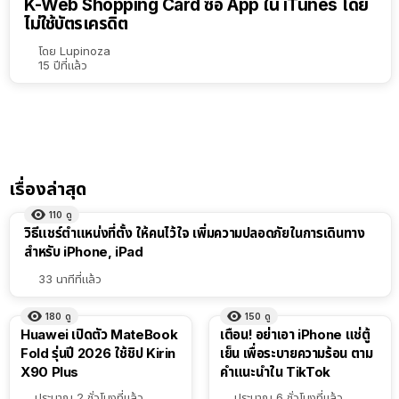
K-Web Shopping Card ซื้อ App ใน iTunes โดย
ไม่ใช้บัตรเครดิต
โดย
Lupinoza
15 ปีที่แล้ว
เรื่องล่าสุด
110
ดู
วิธีแชร์ตำแหน่งที่ตั้ง ให้คนไว้ใจ เพิ่มความปลอดภัยในการเดินทาง
สำหรับ iPhone, iPad
33 นาทีที่แล้ว
180
ดู
150
ดู
Huawei เปิดตัว MateBook
เตือน! อย่าเอา iPhone แช่ตู้
Fold รุ่นปี 2026 ใช้ชิป Kirin
เย็น เพื่อระบายความร้อน ตาม
X90 Plus
คำแนะนำใน TikTok
ประมาณ 2 ชั่วโมงที่แล้ว
ประมาณ 6 ชั่วโมงที่แล้ว