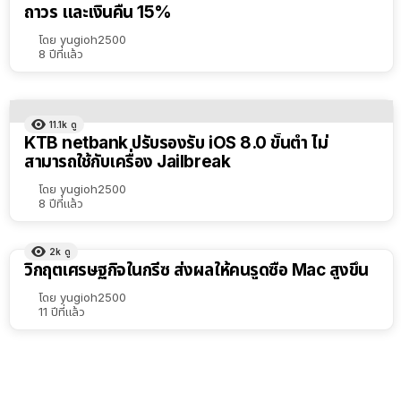
ถาวร และเงินคืน 15%
เรียง
ตาม
โดย
yugioh2500
8 ปีที่แล้ว
ตัว
เลือก
11.1k
ดู
KTB netbank ปรับรองรับ iOS 8.0 ขั้นต่ำ ไม่
สามารถใช้กับเครื่อง Jailbreak
โดย
yugioh2500
8 ปีที่แล้ว
2k
ดู
วิกฤตเศรษฐกิจในกรีซ ส่งผลให้คนรูดซื้อ Mac สูงขึ้น
โดย
yugioh2500
11 ปีที่แล้ว