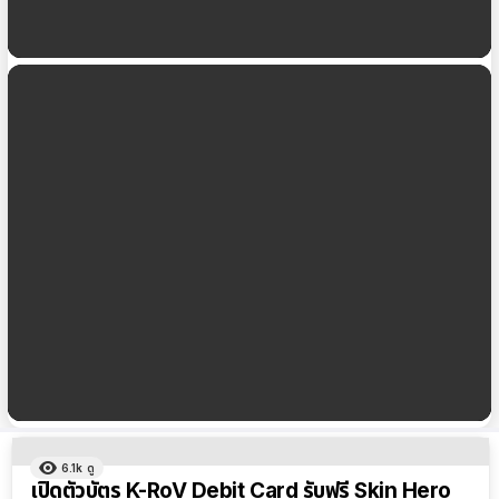
เตือนภัย! ระวัง LINE SCB ธนาคารปลอม หลอกขอข้อมูล
ส่วนตัว
กรุงไทย เปลี่ยนเว็บไซต์จาก ktb.co.th เป็น
krungthai.com
ผลลัพธ์
6.1k
ดู
ทั้งหมด
เปิดตัวบัตร K-RoV Debit Card รับฟรี Skin Hero