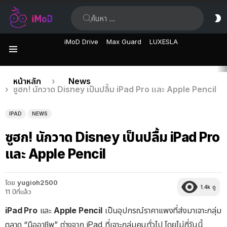
ค้นหา:
ส
ผิ
iMoD Drive
Max Guard
LUXESLA
เมนู
เรื่อง
คุณอยู่ที่นี่:
หน้าหลัก
News
ซูฮก! นักวาด Disney เป็นปลื้ม iPad Pro และ Apple Pencil
ล่าสุด
IPAD
NEWS
ซูฮก! นักวาด Disney เป็นปลื้ม iPad Pro
และ Apple Pencil
โดย
yugioh2500
1.4k
ดู
11 ปีที่แล้ว
iPad Pro
และ
Apple Pencil
เป็นอุปกรณ์ราคาแพงที่ส่งมาเจาะกลุ่ม
ตลาด “มืออาชีพ” ต่างจาก iPad ที่เจาะกลุ่มคนทั่วไป โดยไม่กี่วันนี้