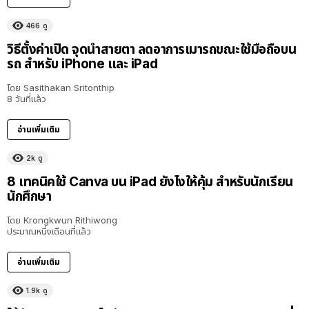
466
ดู
วิธีตั้งค่าเปิด จุดนำสายตา ลดอาการเมารถขณะใช้มือถือบน
รถ สำหรับ iPhone และ iPad
โดย
Sasithakan Sritonthip
8 วันที่แล้ว
อ่านเพิ่มเติม
2k
ดู
8 เทคนิคใช้ Canva บน iPad ยังไงให้คุ้ม สำหรับนักเรียน
นักศึกษา
โดย
Krongkwun Rithiwong
ประมาณหนึ่งเดือนที่แล้ว
อ่านเพิ่มเติม
1.9k
ดู
8:36