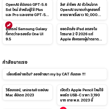
OpenAI อัปเกรด GPT-5.6
ลือ! ลำโพง AI ตัวใหม่จาก
Sol ใหม่ สำหรับผู้ใช้ Plus
OpenAI ขนาดเท่าลูกฮอกกี้
และ Pro และขยาย GPT-5.6
คาดราคาเริ่มราว 10,000
Luna ให้ผู้ใช้ฟรี
บาท
อุปกรณ์ Samsung Galaxy
ยอดจัดส่ง iPad ลดลงใน
ที่คาดว่าจะรองรับ One UI
ไตรมาส 2 ปี 2026 แต่
9.5
Apple ยังครองผู้นำตลาด
แท็บเล็ต
กำลังมาแรง
เบื่อเครือข่ายเดิม? ลองย้ายมา my by CAT กันเถอะ !!!
วิธีลบแอป, uninstall แอปบน
เปิดตัว Apple Pencil ใหม่ใช้
Mac อัปเดต 2023
พอร์ต USB-C ราคา 3,190
บาท ขาย พ.ย. 2023 นี้