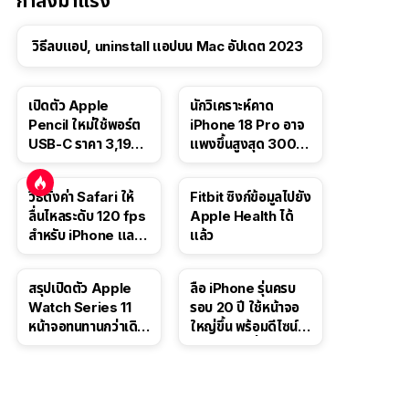
กำลังมาแรง
วิธีลบแอป, uninstall แอปบน Mac อัปเดต 2023
เปิดตัว Apple
นักวิเคราะห์คาด
Pencil ใหม่ใช้พอร์ต
iPhone 18 Pro อาจ
USB-C ราคา 3,190
แพงขึ้นสูงสุด 300
บาท ขาย พ.ย. 2023
ดอลลาร์ เริ่มต้นแตะ
นี้
1,399 ดอลลาร์
วิธีตั้งค่า Safari ให้
Fitbit ซิงก์ข้อมูลไปยัง
ลื่นไหลระดับ 120 fps
Apple Health ได้
สำหรับ iPhone และ
แล้ว
iPad
สรุปเปิดตัว Apple
ลือ iPhone รุ่นครบ
Watch Series 11
รอบ 20 ปี ใช้หน้าจอ
หน้าจอทนทานกว่าเดิม
ใหญ่ขึ้น พร้อมดีไซน์ไร้
2 เท่า เน้นฟีเจอร์
ขอบโค้งทั้งสี่ด้าน
สุขภาพ