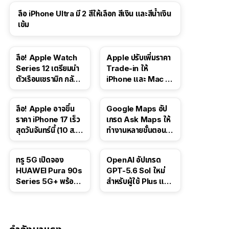
ลือ iPhone Ultra มี 2 สีให้เลือก สีเงิน และสีน้ำเงิน
เข้ม
ลือ! Apple Watch
Apple ปรับเพิ่มราคา
Series 12 เตรียมนำ
Trade-in ให้
ตัวเรือนเซรามิก กลับ
iPhone และ Mac ใน
มา
สหรัฐฯ
ลือ! Apple อาจขึ้น
Google Maps อัป
ราคา iPhone 17 เร็ว
เกรด Ask Maps ให้
สุดวันจันทร์นี้ (10 ส.ค.
ทำงานหลายขั้นตอนได้
2026)
เช่น สั่งอาหาร,
ติดตามขนส่ง
ทรู 5G เปิดจอง
OpenAI อัปเกรด
สาธารณะ
HUAWEI Pura 90s
GPT-5.6 Sol ใหม่
Series 5G+ พร้อม
สำหรับผู้ใช้ Plus และ
ส่วนลดสูงสุด 19,400
Pro และขยาย GPT-
บาท
5.6 Luna ให้ผู้ใช้ฟรี