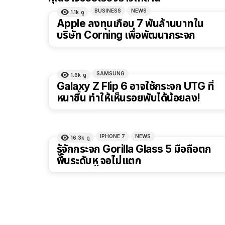
BUSINESS
NEWS
1.1k
ดู
Apple ลงทุนเกือบ 7 พันล้านบาทใน
บริษัท Corning เพื่อพัฒนากระจก
SAMSUNG
1.6k
ดู
Galaxy Z Flip 6 อาจใช้กระจก UTG ที่
หนาขึ้น ทำให้เห็นรอยพับได้น้อยลง!
IPHONE 7
NEWS
16.3k
ดู
รู้จักกระจก Gorilla Glass 5 มือถือตก
พื้นระดับหู จอไม่แตก