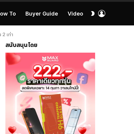
เข้า
สลับ
ow To
Buyer Guide
Video
สู่
ผิว
ระบบ
40:16
 2 เท่า
สนับสนุนโดย