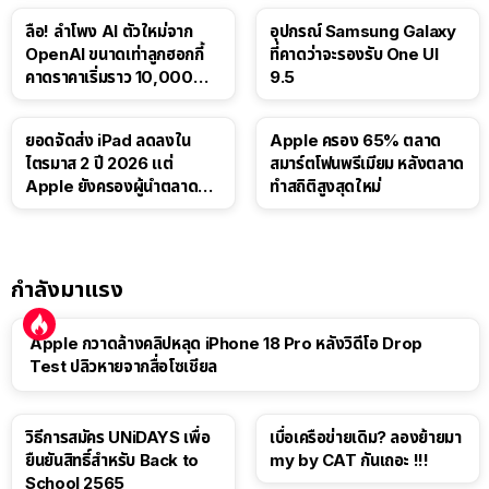
ลือ! ลำโพง AI ตัวใหม่จาก
อุปกรณ์ Samsung Galaxy
OpenAI ขนาดเท่าลูกฮอกกี้
ที่คาดว่าจะรองรับ One UI
คาดราคาเริ่มราว 10,000
9.5
บาท
ยอดจัดส่ง iPad ลดลงใน
Apple ครอง 65% ตลาด
ไตรมาส 2 ปี 2026 แต่
สมาร์ตโฟนพรีเมียม หลังตลาด
Apple ยังครองผู้นำตลาด
ทำสถิติสูงสุดใหม่
แท็บเล็ต
กำลังมาแรง
Apple กวาดล้างคลิปหลุด iPhone 18 Pro หลังวิดีโอ Drop
Test ปลิวหายจากสื่อโซเชียล
วิธีการสมัคร UNiDAYS เพื่อ
เบื่อเครือข่ายเดิม? ลองย้ายมา
ยืนยันสิทธิ์สำหรับ Back to
my by CAT กันเถอะ !!!
School 2565