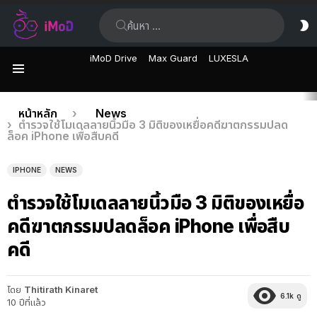
ค้นหา:
ส
ผิ
iMoD Drive
Max Guard
LUXESLA
เมนู
เรื่อง
คุณอยู่ที่นี่:
หน้าหลัก
News
ตำรวจใช้โมเดลลายนิ้วมือ 3 มิติของเหยื่อคดีฆาตกรรมปลด
ล่าสุด
ล็อค iPhone เพื่อสืบคดี
IPHONE
NEWS
ตำรวจใช้โมเดลลายนิ้วมือ 3 มิติของเหยื่อ
คดีฆาตกรรมปลดล็อค iPhone เพื่อสืบ
คดี
โดย
Thitirath Kinaret
6.1k
ดู
10 ปีที่แล้ว