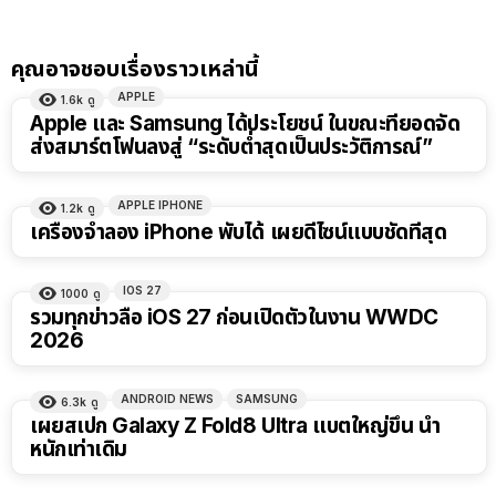
คุณอาจชอบเรื่องราวเหล่านี้
APPLE
1.6k
ดู
Apple และ Samsung ได้ประโยชน์ ในขณะที่ยอดจัด
ส่งสมาร์ตโฟนลงสู่ “ระดับต่ำสุดเป็นประวัติการณ์”
APPLE IPHONE
1.2k
ดู
เครื่องจำลอง iPhone พับได้ เผยดีไซน์แบบชัดที่สุด
IOS 27
1000
ดู
รวมทุกข่าวลือ iOS 27 ก่อนเปิดตัวในงาน WWDC
2026
ANDROID NEWS
SAMSUNG
6.3k
ดู
เผยสเปก Galaxy Z Fold8 Ultra แบตใหญ่ขึ้น น้ำ
หนักเท่าเดิม