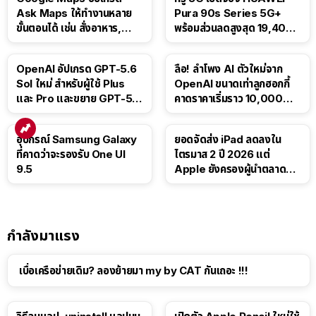
Ask Maps ให้ทำงานหลาย
Pura 90s Series 5G+
ขั้นตอนได้ เช่น สั่งอาหาร,
พร้อมส่วนลดสูงสุด 19,400
ติดตามขนส่งสาธารณะ
บาท
OpenAI อัปเกรด GPT-5.6
ลือ! ลำโพง AI ตัวใหม่จาก
Sol ใหม่ สำหรับผู้ใช้ Plus
OpenAI ขนาดเท่าลูกฮอกกี้
และ Pro และขยาย GPT-5.6
คาดราคาเริ่มราว 10,000
Luna ให้ผู้ใช้ฟรี
บาท
อุปกรณ์ Samsung Galaxy
ยอดจัดส่ง iPad ลดลงใน
ที่คาดว่าจะรองรับ One UI
ไตรมาส 2 ปี 2026 แต่
9.5
Apple ยังครองผู้นำตลาด
แท็บเล็ต
กำลังมาแรง
เบื่อเครือข่ายเดิม? ลองย้ายมา my by CAT กันเถอะ !!!