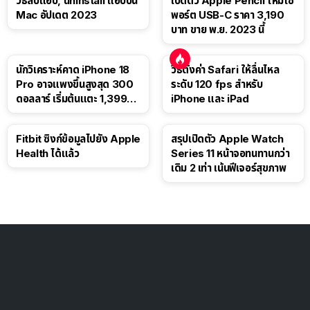
วิธีลบแอป, uninstall แอปบน
เปิดตัว Apple Pencil ใหม่ใช้
Mac อัปเดต 2023
พอร์ต USB-C ราคา 3,190
บาท ขาย พ.ย. 2023 นี้
นักวิเคราะห์คาด iPhone 18
วิธีตั้งค่า Safari ให้ลื่นไหล
Pro อาจแพงขึ้นสูงสุด 300
ระดับ 120 fps สำหรับ
ดอลลาร์ เริ่มต้นแตะ 1,399
iPhone และ iPad
ดอลลาร์
Fitbit ซิงก์ข้อมูลไปยัง Apple
สรุปเปิดตัว Apple Watch
Health ได้แล้ว
Series 11 หน้าจอทนทานกว่า
เดิม 2 เท่า เน้นฟีเจอร์สุขภาพ