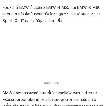
ก่อนหน้านี้ BMW ก็ได้เปิดตัว BMW i4 M50 และ BMW iX M60
ออกมาขายแล้ว ซึ่งเป็นรถยนต์ไฟฟ้าตระกูล “i” ที่มาพร้อมชุดแต่ง M
Sport เพื่อปรับโฉมรถให้ดูสปอร์ตมากขึ้น
BMW i4 M50
BMW กำลังทดสอบรถต้นแบบที่ใช้มอเตอร์ไฟฟ้าทั้งหมด 4 ตัว มา
พร้อมระบบควบคุมไดนามิกการขับขี่แบบบูรณาการ และเป็นรถขับ
เคลื่อนสี่ล้อ พูดง่าย ๆ ก็คือ BMW กำลังเปิดตัวรถสปอร์ตสมรรถนะสูง