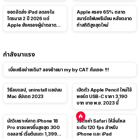
บาท
ยอดจัดส่ง iPad ลดลงใน
Apple ครอง 65% ตลาด
ไตรมาส 2 ปี 2026 แต่
สมาร์ตโฟนพรีเมียม หลังตลาด
Apple ยังครองผู้นำตลาด
ทำสถิติสูงสุดใหม่
แท็บเล็ต
กำลังมาแรง
เบื่อเครือข่ายเดิม? ลองย้ายมา my by CAT กันเถอะ !!!
วิธีลบแอป, uninstall แอปบน
เปิดตัว Apple Pencil ใหม่ใช้
Mac อัปเดต 2023
พอร์ต USB-C ราคา 3,190
บาท ขาย พ.ย. 2023 นี้
นักวิเคราะห์คาด iPhone 18
วิธีตั้งค่า Safari ให้ลื่นไหล
Pro อาจแพงขึ้นสูงสุด 300
ระดับ 120 fps สำหรับ
ดอลลาร์ เริ่มต้นแตะ 1,399
iPhone และ iPad