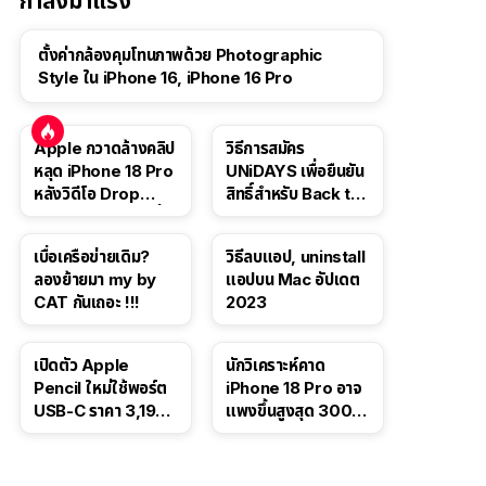
กำลังมาแรง
ตั้งค่ากล้องคุมโทนภาพด้วย Photographic
Style ใน iPhone 16, iPhone 16 Pro
Apple กวาดล้างคลิป
วิธีการสมัคร
หลุด iPhone 18 Pro
UNiDAYS เพื่อยืนยัน
หลังวิดีโอ Drop
สิทธิ์สำหรับ Back to
Test ปลิวหายจากสื่อ
School 2565
โซเชียล
เบื่อเครือข่ายเดิม?
วิธีลบแอป, uninstall
ลองย้ายมา my by
แอปบน Mac อัปเดต
CAT กันเถอะ !!!
2023
เปิดตัว Apple
นักวิเคราะห์คาด
Pencil ใหม่ใช้พอร์ต
iPhone 18 Pro อาจ
USB-C ราคา 3,190
แพงขึ้นสูงสุด 300
บาท ขาย พ.ย. 2023
ดอลลาร์ เริ่มต้นแตะ
นี้
1,399 ดอลลาร์