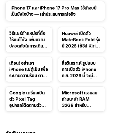
41:47
iPhone 17 และ iPhone 17 Pro Max ใช้เกือบปี
เป็นยังไงบ้าง — เล่าประสบการณ์จริง
วิธีแชร์ตำแหน่งที่ตั้ง
Huawei เปิดตัว
ให้คนไว้ใจ เพิ่มความ
MateBook Fold รุ่น
ปลอดภัยในการเดิน
ปี 2026 ใช้ชิป Kirin
ทาง สำหรับ iPhone,
X90 Plus
iPad
เตือน! อย่าเอา
สื่อวิเคราะห์ รูปแบบ
iPhone แช่ตู้เย็น เพื่อ
การเปิดตัว iPhone
ระบายความร้อน ตาม
ก.ย. 2026 นี้ จะมี
คำแนะนำใน TikTok
“ชีวิตชีวา” มากขึ้น
Google เตรียมเปิด
Microsoft แอบลบ
ตัว Pixel Tag
คำแนะนำ RAM
อุปกรณ์ติดตามตัว
32GB สำหรับ
ราคาเดียวกับ AirTag
Windows 11 ออก
จากเว็บตัวเอง