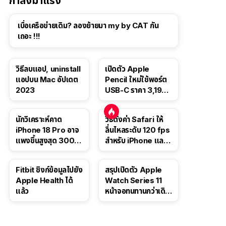
กำลังมาแรง
เบื่อเครือข่ายเดิม? ลองย้ายมา my by CAT กัน
เถอะ !!!
วิธีลบแอป, uninstall
เปิดตัว Apple
แอปบน Mac อัปเดต
Pencil ใหม่ใช้พอร์ต
2023
USB-C ราคา 3,190
บาท ขาย พ.ย. 2023
นี้
นักวิเคราะห์คาด
วิธีตั้งค่า Safari ให้
iPhone 18 Pro อาจ
ลื่นไหลระดับ 120 fps
แพงขึ้นสูงสุด 300
สำหรับ iPhone และ
ดอลลาร์ เริ่มต้นแตะ
iPad
1,399 ดอลลาร์
Fitbit ซิงก์ข้อมูลไปยัง
สรุปเปิดตัว Apple
Apple Health ได้
Watch Series 11
แล้ว
หน้าจอทนทานกว่าเดิม
2 เท่า เน้นฟีเจอร์
สุขภาพ