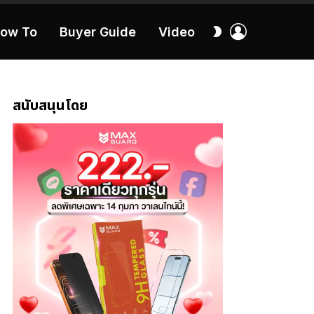
เข้า
สลับ
ow To
Buyer Guide
Video
สู่
ผิว
ระบบ
40:16
สนับสนุนโดย