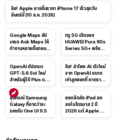
ลือ! Apple อาจขึ้นราคา iPhone 17 เร็วสุดวัน
จันทร์นี้ (10 ส.ค. 2026)
Google Maps อัป
ทรู 5G เปิดจอง
เกรด Ask Maps ให้
HUAWEI Pura 90s
ทำงานหลายขั้นตอนได้
Series 5G+ พร้อม
เช่น สั่งอาหาร,
ส่วนลดสูงสุด 19,400
ติดตามขนส่ง
บาท
OpenAI อัปเกรด
ลือ! ลำโพง AI ตัวใหม่
สาธารณะ
GPT-5.6 Sol ใหม่
จาก OpenAI ขนาด
สำหรับผู้ใช้ Plus และ
เท่าลูกฮอกกี้ คาดราคา
Pro และขยาย GPT-
เริ่มราว 10,000 บาท
5.6 Luna ให้ผู้ใช้ฟรี
อุปกรณ์ Samsung
ยอดจัดส่ง iPad ลด
Galaxy ที่คาดว่าจะ
ลงในไตรมาส 2 ปี
รองรับ One UI 9.5
2026 แต่ Apple ยัง
ครองผู้นำตลาด
แท็บเล็ต