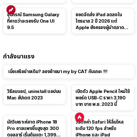
Luna ให้ผู้ใช้ฟรี
บาท
อุปกรณ์ Samsung Galaxy
ยอดจัดส่ง iPad ลดลงใน
ที่คาดว่าจะรองรับ One UI
ไตรมาส 2 ปี 2026 แต่
9.5
Apple ยังครองผู้นำตลาด
แท็บเล็ต
กำลังมาแรง
เบื่อเครือข่ายเดิม? ลองย้ายมา my by CAT กันเถอะ !!!
วิธีลบแอป, uninstall แอปบน
เปิดตัว Apple Pencil ใหม่ใช้
Mac อัปเดต 2023
พอร์ต USB-C ราคา 3,190
บาท ขาย พ.ย. 2023 นี้
นักวิเคราะห์คาด iPhone 18
วิธีตั้งค่า Safari ให้ลื่นไหล
Pro อาจแพงขึ้นสูงสุด 300
ระดับ 120 fps สำหรับ
ดอลลาร์ เริ่มต้นแตะ 1,399
iPhone และ iPad