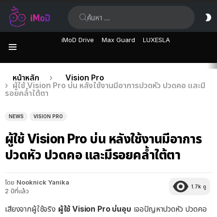
ค้นหา:
ส
ผิ
iMoD Drive
Max Guard
LUXESLA
เมนู
เรื่อง
คุณอยู่ที่นี่:
หน้าหลัก
Vision Pro
ผู้ใช้ Vision Pro บ่น หลังใช้งานมีอาการปวดหัว ปวดคอ และมี
ล่าสุด
รอยคล้ำใต้ตา
NEWS
VISION PRO
ผู้ใช้ Vision Pro บ่น หลังใช้งานมีอาการ
ปวดหัว ปวดคอ และมีรอยคล้ำใต้ตา
โดย
Nooknick Yanika
1.7k
ดู
2 ปีที่แล้ว
เสียงจากผู้ใช้จริง
ผู้ใช้ Vision Pro บ่นอุบ
เจอปัญหาปวดหัว ปวดคอ