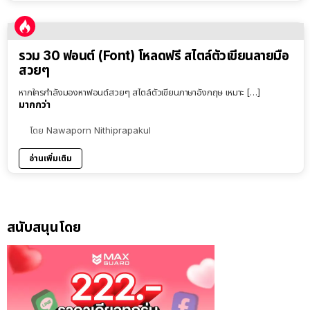
รวม 30 ฟอนต์ (Font) โหลดฟรี สไตล์ตัวเขียนลายมือ
สวยๆ
หากใครกำลังมองหาฟอนต์สวยๆ สไตล์ตัวเขียนภาษาอังกฤษ เหมาะ […]
มากกว่า
โดย
Nawaporn Nithiprapakul
อ่านเพิ่มเติม
สนับสนุนโดย