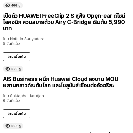
466
ดู
เปิดตัว HUAWEI FreeClip 2 S หูฟัง Open-ear ดีไซน์
ไอคอนิก สวมสบายด้วย Airy C-Bridge เริ่มต้น 5,990
บาท
โดย
Nattida Suriyodara
5 วันที่แล้ว
อ่านเพิ่มเติม
529
ดู
AIS Business ผนึก Huawei Cloud ลงนาม MOU
ผสานคลาวด์ระดับโลก และโซลูชันส์เชื่อมต่ออัจฉริยะ
โดย
Saktaphat Kordjan
6 วันที่แล้ว
อ่านเพิ่มเติม
605
ดู