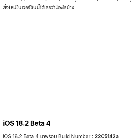
สิ่งใหม่ในเวอร์ชันนี้ได้เลยว่ามีอะไรบ้าง
iOS 18.2 Beta 4
iOS 18.2 Beta 4 มาพร้อม Build Number :
22C5142a