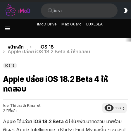
ค้นหา:
ส
ผิ
iMoD Drive
Max Guard
LUXESLA
เมนู
เรื่อง
คุณอยู่ที่นี่:
หน้าหลัก
iOS 18
Apple ปล่อย iOS 18.2 Beta 4 ให้ทดสอบ
ล่าสุด
IOS 18
Apple ปล่อย iOS 18.2 Beta 4 ให้
ทดสอบ
โดย
Thitirath Kinaret
1.9k
ดู
2 ปีที่แล้ว
Apple ได้ปล่อย
iOS 18.2 Beta 4
ให้นักพัฒนาทดสอบ มาพร้อม
ฟีเจอร์ Apple Intelligence, ปรับปรุง Find My และอื่น ๆ ชมสรุป