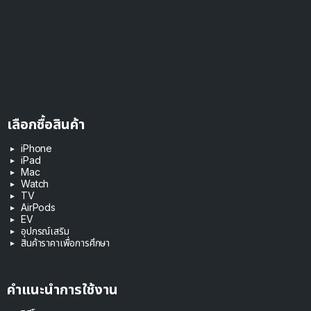
เลือกซื้อสินค้า
iPhone
iPad
Mac
Watch
TV
AirPods
EV
อุปกรณ์เสริม
สินค้าราคาเพื่อการศึกษา
คำแนะนำการใช้งาน