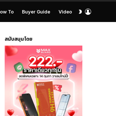
เข้า
สลับ
ow To
Buyer Guide
Video
สู่
ผิว
ระบบ
40:16
สนับสนุนโดย