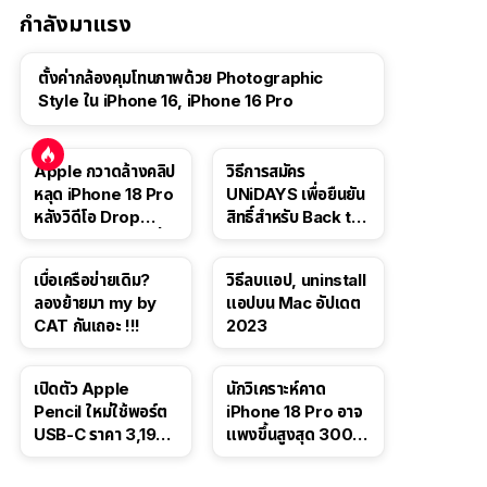
กำลังมาแรง
ตั้งค่ากล้องคุมโทนภาพด้วย Photographic
Style ใน iPhone 16, iPhone 16 Pro
Apple กวาดล้างคลิป
วิธีการสมัคร
หลุด iPhone 18 Pro
UNiDAYS เพื่อยืนยัน
หลังวิดีโอ Drop
สิทธิ์สำหรับ Back to
Test ปลิวหายจากสื่อ
School 2565
โซเชียล
เบื่อเครือข่ายเดิม?
วิธีลบแอป, uninstall
ลองย้ายมา my by
แอปบน Mac อัปเดต
CAT กันเถอะ !!!
2023
เปิดตัว Apple
นักวิเคราะห์คาด
Pencil ใหม่ใช้พอร์ต
iPhone 18 Pro อาจ
USB-C ราคา 3,190
แพงขึ้นสูงสุด 300
บาท ขาย พ.ย. 2023
ดอลลาร์ เริ่มต้นแตะ
นี้
1,399 ดอลลาร์