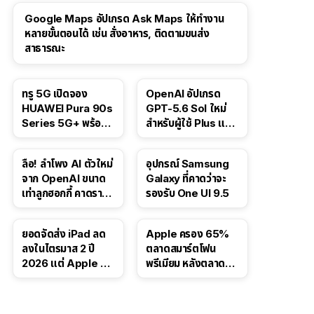
Google Maps อัปเกรด Ask Maps ให้ทำงาน
หลายขั้นตอนได้ เช่น สั่งอาหาร, ติดตามขนส่ง
สาธารณะ
ทรู 5G เปิดจอง
OpenAI อัปเกรด
HUAWEI Pura 90s
GPT-5.6 Sol ใหม่
Series 5G+ พร้อม
สำหรับผู้ใช้ Plus และ
ส่วนลดสูงสุด 19,400
Pro และขยาย GPT-
บาท
5.6 Luna ให้ผู้ใช้ฟรี
ลือ! ลำโพง AI ตัวใหม่
อุปกรณ์ Samsung
จาก OpenAI ขนาด
Galaxy ที่คาดว่าจะ
เท่าลูกฮอกกี้ คาดราคา
รองรับ One UI 9.5
เริ่มราว 10,000 บาท
ยอดจัดส่ง iPad ลด
Apple ครอง 65%
ลงในไตรมาส 2 ปี
ตลาดสมาร์ตโฟน
2026 แต่ Apple ยัง
พรีเมียม หลังตลาดทำ
ครองผู้นำตลาด
สถิติสูงสุดใหม่
แท็บเล็ต