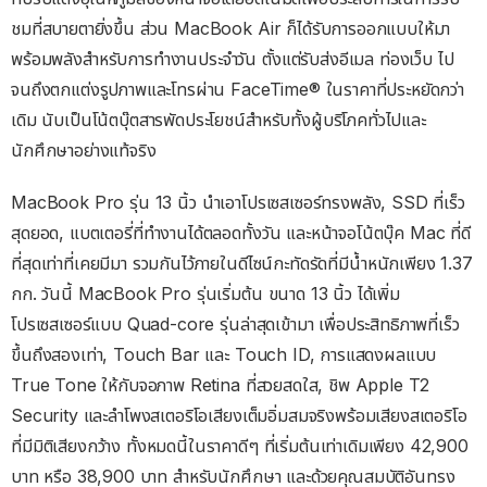
ชมที่สบายตายิ่งขึ้น ส่วน MacBook Air ก็ได้รับการออกแบบให้มา
พร้อมพลังสำหรับการทำงานประจำวัน ตั้งแต่รับส่งอีเมล ท่องเว็บ ไป
จนถึงตกแต่งรูปภาพและโทรผ่าน FaceTime® ในราคาที่ประหยัดกว่า
เดิม นับเป็นโน้ตบุ๊ตสารพัดประโยชน์สำหรับทั้งผู้บริโภคทั่วไปและ
นักศึกษาอย่างแท้จริง
MacBook Pro รุ่น 13 นิ้ว นำเอาโปรเซสเซอร์ทรงพลัง, SSD ที่เร็ว
สุดยอด, แบตเตอรี่ที่ทำงานได้ตลอดทั้งวัน และหน้าจอโน้ตบุ๊ค Mac ที่ดี
ที่สุดเท่าที่เคยมีมา รวมกันไว้ภายในดีไซน์กะทัดรัดที่มีน้ำหนักเพียง 1.37
กก. วันนี้ MacBook Pro รุ่นเริ่มต้น ขนาด 13 นิ้ว ได้เพิ่ม
โปรเซสเซอร์แบบ Quad-core รุ่นล่าสุดเข้ามา เพื่อประสิทธิภาพที่เร็ว
ขึ้นถึงสองเท่า, Touch Bar และ Touch ID, การแสดงผลแบบ
True Tone ให้กับจอภาพ Retina ที่สวยสดใส, ชิพ Apple T2
Security และลำโพงสเตอริโอเสียงเต็มอิ่มสมจริงพร้อมเสียงสเตอริโอ
ที่มีมิติเสียงกว้าง ทั้งหมดนี้ในราคาดีๆ ที่เริ่มต้นเท่าเดิมเพียง 42,900
บาท หรือ 38,900 บาท สำหรับนักศึกษา และด้วยคุณสมบัติอันทรง