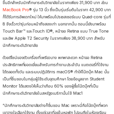
ขึ้นอีกสำหรับนักศึกษาระดับวิทยาลัยในราคาเพียง 31,900 บาท ส่วน
MacBook Pro
® รุ่น 13 นิ้ว ซึ่งเป็นรุ่นเริ่มต้นในราคา 42,900 บาท
ก็ได้รับการอัพเดทใหม่ ให้มาพร้อมโปรเซสเซอร์แบบ Quad-core รุ่นที่
8 จึงเร็วกว่ารุ่นก่อนหน้าถึงสองเท่า นอกจากนั้น ตอนนี้ยังมาพร้อม
Touch Bar™ และTouch ID®, หน้าจอ Retina แบบ True Tone
และชิพ Apple T2 Security ในราคาเพียง 38,900 บาท สำหรับ
นักศึกษาระดับวิทยาลัย
ด้วยดีไซน์ของตัวเครื่องที่เพรียวบาง พกพาสะดวก หน้าจอ Retina
ประสิทธิภาพที่ยอดเยี่ยมสำหรับการทำงานประจำวัน แบตเตอรี่ที่ใช้งาน
ได้ตลอดทั้งวัน และระบบปฏิบัติการ macOS® ทำให้โน้ตบุ๊ค Mac นั้น
เป็นที่ชื่นชอบในกลุ่มผู้ใช้ระดับอุดมศึกษา โดยข้อมูลจาก Student
Monitor ได้แสดงให้เห็นว่าเกือบ 60% ของผู้ซื้อโน้ตบุ๊คที่เป็น
นักศึกษาระดับวิทยาลัยในสหรัฐอเมริกานั้นใช้ Mac1
“นักศึกษาระดับวิทยาลัยต่างก็ชื่นชอบ Mac เพราะนี่คือโน้ตบุ๊คที่พวก
เขาวางใจเลือกใช้งาน ตั้งแต่เวลาที่อยู่ในหอพัก ไปจนถึงในห้องเรียน