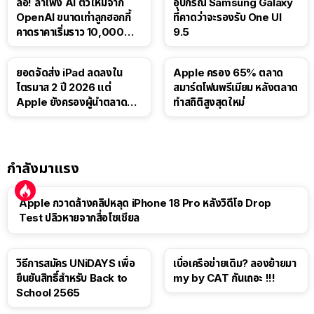
ลือ! ลำโพง AI ตัวใหม่จาก
อุปกรณ์ Samsung Galaxy
OpenAI ขนาดเท่าลูกฮอกกี้
ที่คาดว่าจะรองรับ One UI
คาดราคาเริ่มราว 10,000
9.5
บาท
ยอดจัดส่ง iPad ลดลงใน
Apple ครอง 65% ตลาด
ไตรมาส 2 ปี 2026 แต่
สมาร์ตโฟนพรีเมียม หลังตลาด
Apple ยังครองผู้นำตลาด
ทำสถิติสูงสุดใหม่
แท็บเล็ต
กำลังมาแรง
Apple กวาดล้างคลิปหลุด iPhone 18 Pro หลังวิดีโอ Drop
Test ปลิวหายจากสื่อโซเชียล
วิธีการสมัคร UNiDAYS เพื่อ
เบื่อเครือข่ายเดิม? ลองย้ายมา
ยืนยันสิทธิ์สำหรับ Back to
my by CAT กันเถอะ !!!
School 2565