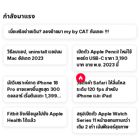
กำลังมาแรง
เบื่อเครือข่ายเดิม? ลองย้ายมา my by CAT กันเถอะ !!!
วิธีลบแอป, uninstall แอปบน
เปิดตัว Apple Pencil ใหม่ใช้
Mac อัปเดต 2023
พอร์ต USB-C ราคา 3,190
บาท ขาย พ.ย. 2023 นี้
นักวิเคราะห์คาด iPhone 18
วิธีตั้งค่า Safari ให้ลื่นไหล
Pro อาจแพงขึ้นสูงสุด 300
ระดับ 120 fps สำหรับ
ดอลลาร์ เริ่มต้นแตะ 1,399
iPhone และ iPad
ดอลลาร์
Fitbit ซิงก์ข้อมูลไปยัง Apple
สรุปเปิดตัว Apple Watch
Health ได้แล้ว
Series 11 หน้าจอทนทานกว่า
เดิม 2 เท่า เน้นฟีเจอร์สุขภาพ