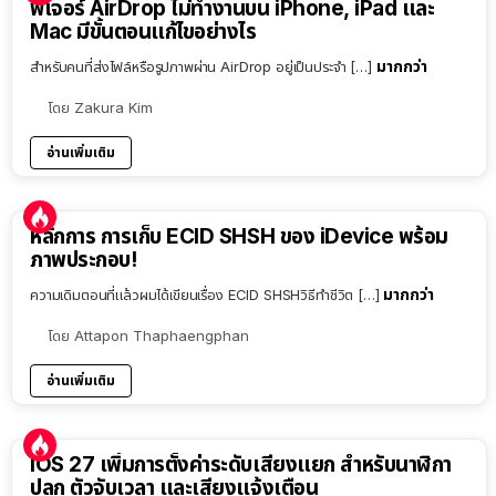
ฟีเจอร์ AirDrop ไม่ทำงานบน iPhone, iPad และ
Mac มีขั้นตอนแก้ไขอย่างไร
มากกว่า
สำหรับคนที่ส่งไฟล์หรือรูปภาพผ่าน AirDrop อยู่เป็นประจำ […]
โดย
Zakura Kim
อ่านเพิ่มเติม
หลักการ การเก็บ ECID SHSH ของ iDevice พร้อม
ภาพประกอบ!
มากกว่า
ความเดิมตอนที่แล้วผมได้เขียนเรื่อง ECID SHSHวิธีทำชีวิต […]
โดย
Attapon Thaphaengphan
อ่านเพิ่มเติม
iOS 27 เพิ่มการตั้งค่าระดับเสียงแยก สำหรับนาฬิกา
ปลุก ตัวจับเวลา และเสียงแจ้งเตือน