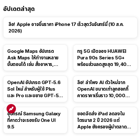
อัปเดตล่าสุด
ลือ! Apple อาจขึ้นราคา iPhone 17 เร็วสุดวันจันทร์นี้ (10 ส.ค.
2026)
Google Maps อัปเกรด
ทรู 5G เปิดจอง HUAWEI
Ask Maps ให้ทำงานหลาย
Pura 90s Series 5G+
ขั้นตอนได้ เช่น สั่งอาหาร,
พร้อมส่วนลดสูงสุด 19,400
ติดตามขนส่งสาธารณะ
บาท
OpenAI อัปเกรด GPT-5.6
ลือ! ลำโพง AI ตัวใหม่จาก
Sol ใหม่ สำหรับผู้ใช้ Plus
OpenAI ขนาดเท่าลูกฮอกกี้
และ Pro และขยาย GPT-5.6
คาดราคาเริ่มราว 10,000
Luna ให้ผู้ใช้ฟรี
บาท
อุปกรณ์ Samsung Galaxy
ยอดจัดส่ง iPad ลดลงใน
ที่คาดว่าจะรองรับ One UI
ไตรมาส 2 ปี 2026 แต่
9.5
Apple ยังครองผู้นำตลาด
แท็บเล็ต