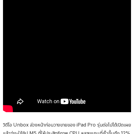
วิดีโอ Unbox ล่วงหน้าก่อนวางขายของ iPad Pro รุ่นต่อไปได้เปิดเผย
แล้วว่าจะใช้ชิป M5 ที่ให้ประสิทธิภาพ CPU หลายแกนที่เร็วขึ้นถึง 12%