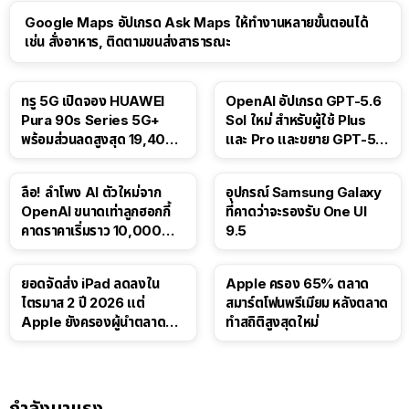
Google Maps อัปเกรด Ask Maps ให้ทำงานหลายขั้นตอนได้
เช่น สั่งอาหาร, ติดตามขนส่งสาธารณะ
ทรู 5G เปิดจอง HUAWEI
OpenAI อัปเกรด GPT-5.6
Pura 90s Series 5G+
Sol ใหม่ สำหรับผู้ใช้ Plus
พร้อมส่วนลดสูงสุด 19,400
และ Pro และขยาย GPT-5.6
บาท
Luna ให้ผู้ใช้ฟรี
ลือ! ลำโพง AI ตัวใหม่จาก
อุปกรณ์ Samsung Galaxy
OpenAI ขนาดเท่าลูกฮอกกี้
ที่คาดว่าจะรองรับ One UI
คาดราคาเริ่มราว 10,000
9.5
บาท
ยอดจัดส่ง iPad ลดลงใน
Apple ครอง 65% ตลาด
ไตรมาส 2 ปี 2026 แต่
สมาร์ตโฟนพรีเมียม หลังตลาด
Apple ยังครองผู้นำตลาด
ทำสถิติสูงสุดใหม่
แท็บเล็ต
กำลังมาแรง