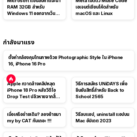
Microsoft แอบลบคำแนะนำ
Meta เปิดตัว Muse Code
RAM 32GB สำหรับ
เอเจนต์เขียนโค้ดสำหรับ
Windows 11 ออกจากเว็บตัว
macOS และ Linux
เอง
กำลังมาแรง
ตั้งค่ากล้องคุมโทนภาพด้วย Photographic Style ใน iPhone
16, iPhone 16 Pro
Apple กวาดล้างคลิปหลุด
วิธีการสมัคร UNiDAYS เพื่อ
iPhone 18 Pro หลังวิดีโอ
ยืนยันสิทธิ์สำหรับ Back to
Drop Test ปลิวหายจากสื่อ
School 2565
โซเชียล
เบื่อเครือข่ายเดิม? ลองย้ายมา
วิธีลบแอป, uninstall แอปบน
my by CAT กันเถอะ !!!
Mac อัปเดต 2023