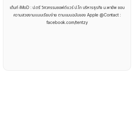
เต้นท์ iMoD : ป.ตรี วิศวกรรมซอฟต์แวร์ ป.โท บริหารธุรกิจ ม.พายัพ ชอบ
ความสวยงามแบบเรียบง่าย ตามแบบฉบับของ Apple @Contact :
facebook.com/tentzy