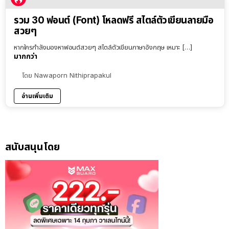
รวม 30 ฟอนต์ (Font) โหลดฟรี สไตล์ตัวเขียนลายมือ
สวยๆ
หากใครกำลังมองหาฟอนต์สวยๆ สไตล์ตัวเขียนภาษาอังกฤษ เหมาะ […]
มากกว่า
โดย
Nawaporn Nithiprapakul
อ่านเพิ่มเติม
สนับสนุนโดย