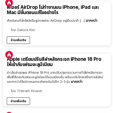
ฟีเจอร์ AirDrop ไม่ทำงานบน iPhone, iPad และ
Mac มีขั้นตอนแก้ไขอย่างไร
มากกว่า
สำหรับคนที่ส่งไฟล์หรือรูปภาพผ่าน AirDrop อยู่เป็นประจำ […]
โดย
Zakura Kim
อ่านเพิ่มเติม
Apple เตรียมปรับสีฝาหลังกระจก iPhone 18 Pro
ให้เข้ากับเฟรมอะลูมิเนียม
ข่าวลือล่าสุดเผย iPhone 18 Pro อาจปรับปรุงกระบวนการทำสีฝาหลังกระจก
เพื่อให้สีตรงกับเฟรมอะลูมิเนียมได้แนบเนียนขึ้น พร้อมปรับโครงสร้างภายในใหม่
มากกว่า
และคาดว่าดีไซน์ภายนอกจะยังคงเดิมไปอีก 2-3 รุ่น
โดย
Thitirath Kinaret
อ่านเพิ่มเติม