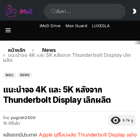
ค้นหา:
ส
ผิ
iMoD Drive
Max Guard
LUXESLA
เมนู
เรื่อง
คุณอยู่ที่นี่:
หน้าหลัก
News
แนะนำจอ 4K และ 5K หลังจาก Thunderbolt Display เลิก
ล่าสุด
ผลิต
MAC
NEWS
แนะนำจอ 4K และ 5K หลังจาก
Thunderbolt Display เลิกผลิต
โดย
yugioh2500
9.7k
ดู
10 ปีที่แล้ว
หลังจากมีประกาศ
Apple ยุติไลน์ผลิต Thunderbolt Display อย่าง