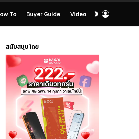
เข้า
สลับ
ow To
Buyer Guide
Video
สู่
ผิว
ระบบ
40:16
สนับสนุนโดย