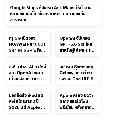
Google Maps อัปเกรด Ask Maps ให้ทำงาน
หลายขั้นตอนได้ เช่น สั่งอาหาร, ติดตามขนส่ง
สาธารณะ
ทรู 5G เปิดจอง
OpenAI อัปเกรด
HUAWEI Pura 90s
GPT-5.6 Sol ใหม่
Series 5G+ พร้อม
สำหรับผู้ใช้ Plus และ
ส่วนลดสูงสุด 19,400
Pro และขยาย GPT-
บาท
5.6 Luna ให้ผู้ใช้ฟรี
ลือ! ลำโพง AI ตัวใหม่
อุปกรณ์ Samsung
จาก OpenAI ขนาด
Galaxy ที่คาดว่าจะ
เท่าลูกฮอกกี้ คาดราคา
รองรับ One UI 9.5
เริ่มราว 10,000 บาท
ยอดจัดส่ง iPad ลด
Apple ครอง 65%
ลงในไตรมาส 2 ปี
ตลาดสมาร์ตโฟน
2026 แต่ Apple ยัง
พรีเมียม หลังตลาดทำ
ครองผู้นำตลาด
สถิติสูงสุดใหม่
แท็บเล็ต