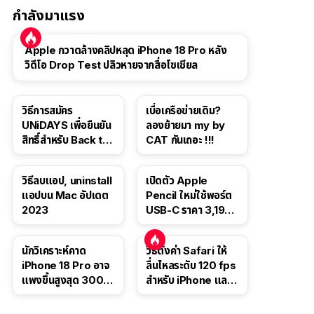
กำลังมาแรง
Apple กวาดล้างคลิปหลุด iPhone 18 Pro หลัง
วิดีโอ Drop Test ปลิวหายจากสื่อโซเชียล
วิธีการสมัคร
เบื่อเครือข่ายเดิม?
UNiDAYS เพื่อยืนยัน
ลองย้ายมา my by
สิทธิ์สำหรับ Back to
CAT กันเถอะ !!!
School 2565
วิธีลบแอป, uninstall
เปิดตัว Apple
แอปบน Mac อัปเดต
Pencil ใหม่ใช้พอร์ต
2023
USB-C ราคา 3,190
บาท ขาย พ.ย. 2023
นี้
นักวิเคราะห์คาด
วิธีตั้งค่า Safari ให้
iPhone 18 Pro อาจ
ลื่นไหลระดับ 120 fps
แพงขึ้นสูงสุด 300
สำหรับ iPhone และ
ดอลลาร์ เริ่มต้นแตะ
iPad
1,399 ดอลลาร์