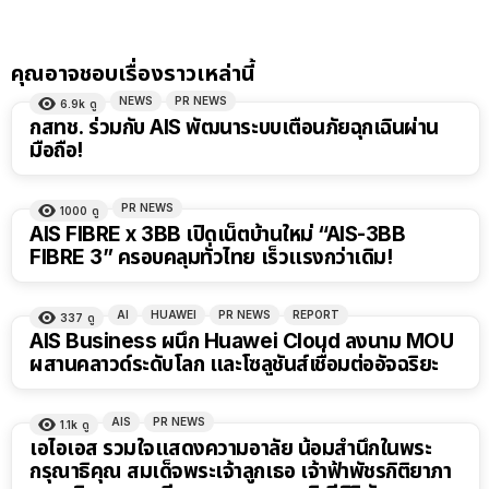
คุณอาจชอบเรื่องราวเหล่านี้
NEWS
PR NEWS
6.9k
ดู
กสทช. ร่วมกับ AIS พัฒนาระบบเตือนภัยฉุกเฉินผ่าน
มือถือ!
PR NEWS
1000
ดู
AIS FIBRE x 3BB เปิดเน็ตบ้านใหม่ “AIS-3BB
FIBRE 3” ครอบคลุมทั่วไทย เร็วแรงกว่าเดิม!
AI
HUAWEI
PR NEWS
REPORT
337
ดู
AIS Business ผนึก Huawei Cloud ลงนาม MOU
ผสานคลาวด์ระดับโลก และโซลูชันส์เชื่อมต่ออัจฉริยะ
AIS
PR NEWS
1.1k
ดู
เอไอเอส รวมใจแสดงความอาลัย น้อมสำนึกในพระ
กรุณาธิคุณ สมเด็จพระเจ้าลูกเธอ เจ้าฟ้าพัชรกิติยาภา