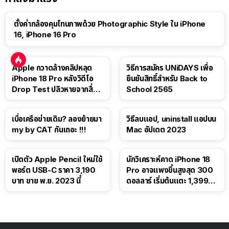
ตั้งค่ากล้องคุมโทนภาพด้วย Photographic Style ใน iPhone
16, iPhone 16 Pro
Apple กวาดล้างคลิปหลุด
วิธีการสมัคร UNiDAYS เพื่อ
iPhone 18 Pro หลังวิดีโอ
ยืนยันสิทธิ์สำหรับ Back to
Drop Test ปลิวหายจากสื่อ
School 2565
โซเชียล
เบื่อเครือข่ายเดิม? ลองย้ายมา
วิธีลบแอป, uninstall แอปบน
my by CAT กันเถอะ !!!
Mac อัปเดต 2023
เปิดตัว Apple Pencil ใหม่ใช้
นักวิเคราะห์คาด iPhone 18
พอร์ต USB-C ราคา 3,190
Pro อาจแพงขึ้นสูงสุด 300
บาท ขาย พ.ย. 2023 นี้
ดอลลาร์ เริ่มต้นแตะ 1,399
ดอลลาร์