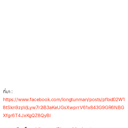
ที่มา :
https://www.facebook.com/longtunman/posts/pfbid02W1
8tSkn9zpVjLyw7r2iB3aKeUGsXwprrV61x843G9GR6NBG
Xfgr6T4JxKgQZ8QyBl