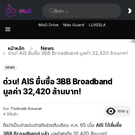
ค้นหา:
ส
ผิ
iMoD Drive
Max Guard
LUXESLA
เมนู
เรื่อง
คุณอยู่ที่นี่:
หน้าหลัก
News
ด่วน! AIS ยื่นซื้อ 3BB Broadband มูลค่า 32,420 ล้านบาท!
ล่าสุด
NEWS
ด่วน! AIS ยื่นซื้อ 3BB Broadband
มูลค่า 32,420 ล้านบาท!
โดย
Thitirath Kinaret
1000
ดู
4 ปีที่แล้ว
ถือว่าเป็นข่าวเด่นข่าวดังช่วงต้นเดือน ก.ค. 65 เมื่อ
AIS ได้ยื่นซื้อ
3BB Broadband แล้ว
มูลค่าสูงถึง 32,420 ล้านบาท!