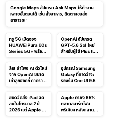
Google Maps อัปเกรด Ask Maps ให้ทำงาน
หลายขั้นตอนได้ เช่น สั่งอาหาร, ติดตามขนส่ง
สาธารณะ
ทรู 5G เปิดจอง
OpenAI อัปเกรด
HUAWEI Pura 90s
GPT-5.6 Sol ใหม่
Series 5G+ พร้อม
สำหรับผู้ใช้ Plus และ
ส่วนลดสูงสุด 19,400
Pro และขยาย GPT-
บาท
5.6 Luna ให้ผู้ใช้ฟรี
ลือ! ลำโพง AI ตัวใหม่
อุปกรณ์ Samsung
จาก OpenAI ขนาด
Galaxy ที่คาดว่าจะ
เท่าลูกฮอกกี้ คาดราคา
รองรับ One UI 9.5
เริ่มราว 10,000 บาท
ยอดจัดส่ง iPad ลด
Apple ครอง 65%
ลงในไตรมาส 2 ปี
ตลาดสมาร์ตโฟน
2026 แต่ Apple ยัง
พรีเมียม หลังตลาดทำ
ครองผู้นำตลาด
สถิติสูงสุดใหม่
แท็บเล็ต