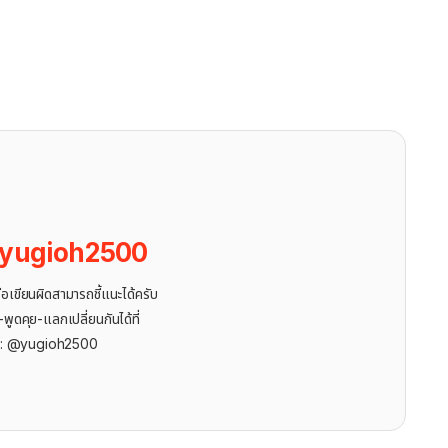
yugioh2500
ขียนผิดสามารถชี้แนะได้ครับ
ูดคุย-แลกเปลี่ยนกันได้ที่
r: @yugioh2500