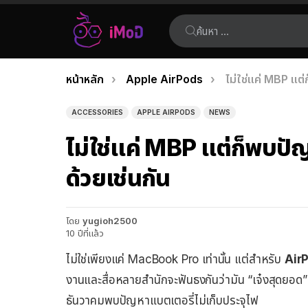
ค้นหา:
คุณอยู่ที่นี่:
หน้าหลัก
Apple AirPods
ไม่ใช่แค่ MBP แต
เรื่อง
ล่าสุด
ACCESSORIES
APPLE AIRPODS
NEWS
ไม่ใช่แค่ MBP แต่ก็พบป
ด้วยเช่นกัน
โดย
yugioh2500
10 ปีที่แล้ว
ไม่ใช่เพียงแค่ MacBook Pro เท่านั้น แต่สำหรับ
Air
งานและสื่อหลายสำนักจะฟันธงกันว่ามัน “เจ๋งสุดยอด” กว
ธันวาคมพบปัญหาแบตเตอรี่ไม่เก็บประจุไฟ