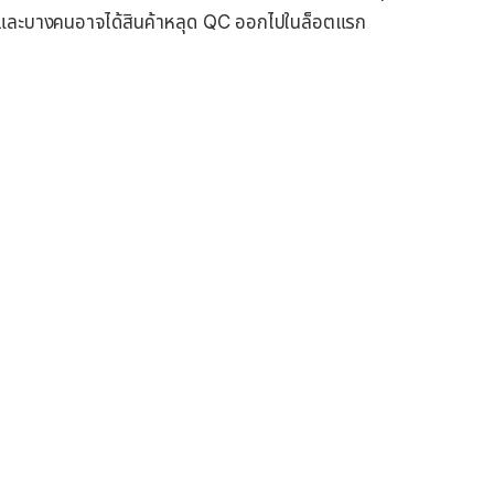
ห์) และบางคนอาจได้สินค้าหลุด QC ออกไปในล็อตแรก