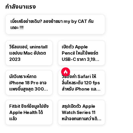
กำลังมาแรง
เบื่อเครือข่ายเดิม? ลองย้ายมา my by CAT กัน
เถอะ !!!
วิธีลบแอป, uninstall
เปิดตัว Apple
แอปบน Mac อัปเดต
Pencil ใหม่ใช้พอร์ต
2023
USB-C ราคา 3,190
บาท ขาย พ.ย. 2023
นี้
นักวิเคราะห์คาด
วิธีตั้งค่า Safari ให้
iPhone 18 Pro อาจ
ลื่นไหลระดับ 120 fps
แพงขึ้นสูงสุด 300
สำหรับ iPhone และ
ดอลลาร์ เริ่มต้นแตะ
iPad
1,399 ดอลลาร์
Fitbit ซิงก์ข้อมูลไปยัง
สรุปเปิดตัว Apple
Apple Health ได้
Watch Series 11
แล้ว
หน้าจอทนทานกว่าเดิม
2 เท่า เน้นฟีเจอร์
สุขภาพ