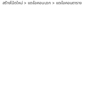
สร้างโน้ตใหม่ > แตะไอคอนบวก > แตะไอคอนตาราง