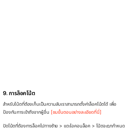
9. การล็อคโน้ต
สำหรับโน้ตที่ต้องเก็บเป็นความลับเราสามารถตั้งค่าล็อคโน้ตได้ เพื่อ
ป้องกันการเข้าถึงจากผู้อื่น
[ชมขั้นตอนอย่างละเอียดที่นี่]
ปัดโน้ตที่ต้องการล็อคไปทางซ้าย > แตะไอคอนล็อค > โน้ตจะถูกกำหนด