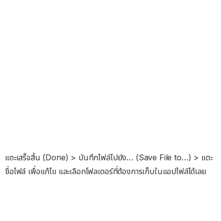
แตะเสร็จสิ้น (Done) > บันทึกไฟล์ไปยัง… (Save File to…) > แตะ
ชื่อไฟล์ เพื่อแก้ไข และเลือกโฟลเดอร์ที่ต้องการเก็บในแอปไฟล์ได้เลย