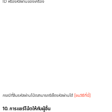
ID หรือรหัสผ่านของเครื่อง
กรณีที่ลืมรหัสผ่านโน้ตสามารถรีเซ็ตรหัสผ่านได้
[ชมวิธีที่นี่]
10. การแชร์โน้ตให้กับผู้อื่น