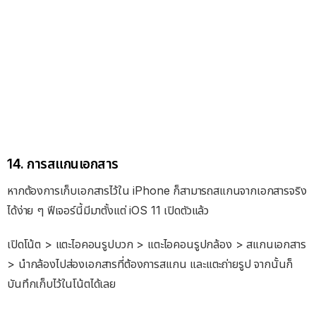
14. การสแกนเอกสาร
หากต้องการเก็บเอกสารไว้ใน iPhone ก็สามารถสแกนจากเอกสารจริง
ได้ง่าย ๆ ฟีเจอร์นี้มีมาตั้งแต่ iOS 11 เปิดตัวแล้ว
เปิดโน้ต > แตะไอคอนรูปบวก > แตะไอคอนรูปกล้อง > สแกนเอกสาร
> นำกล้องไปส่องเอกสารที่ต้องการสแกน และแตะถ่ายรูป จากนั้นก็
บันทึกเก็บไว้ในโน้ตได้เลย