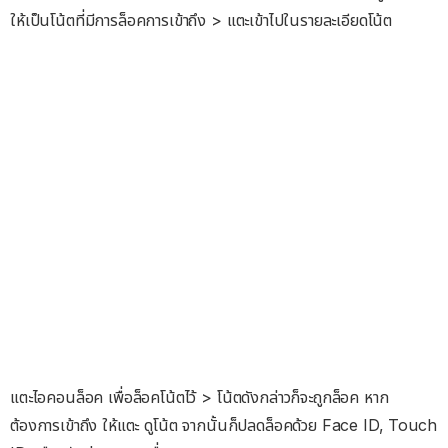
ให้เป็นโน้ตที่มีการล็อคการเข้าถึง > แตะเข้าไปในรายละเอียดโน้ต
แตะไอคอนล็อค เพื่อล็อคโน้ตไว้ > โน้ตดังกล่าวก็จะถูกล็อค หาก
ต้องการเข้าถึง ให้แตะ ดูโน้ต จากนั้นก็ปลดล็อคด้วย Face ID, Touch