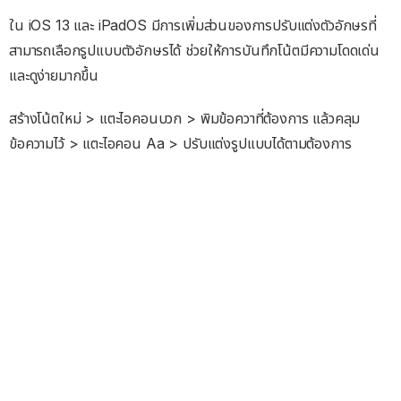
ใน iOS 13 และ iPadOS มีการเพิ่มส่วนของการปรับแต่งตัวอักษรที่
สามารถเลือกรูปแบบตัวอักษรได้ ช่วยให้การบันทึกโน้ตมีความโดดเด่น
และดูง่ายมากขึ้น
สร้างโน้ตใหม่ > แตะไอคอนบวก > พิมข้อควาที่ต้องการ แล้วคลุม
ข้อความไว้ > แตะไอคอน Aa > ปรับแต่งรูปแบบได้ตามต้องการ