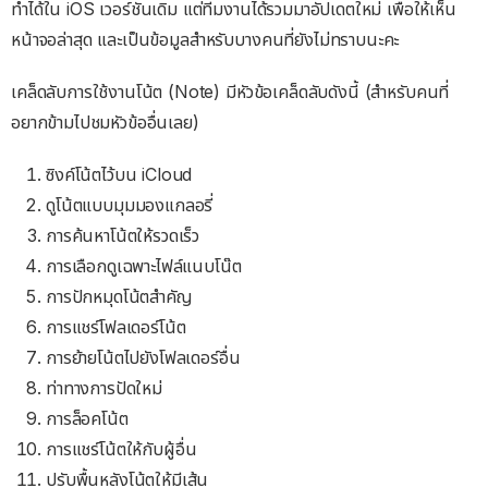
ทำได้ใน iOS เวอร์ชันเดิม แต่ทีมงานได้รวมมาอัปเดตใหม่ เพื่อให้เห็น
หน้าจอล่าสุด และเป็นข้อมูลสำหรับบางคนที่ยังไม่ทราบนะคะ
เคล็ดลับการใช้งานโน้ต (Note) มีหัวข้อเคล็ดลับดังนี้ (สำหรับคนที่
อยากข้ามไปชมหัวข้ออื่นเลย)
ซิงค์โน้ตไว้บน iCloud
ดูโน้ตแบบมุมมองแกลอรี่
การค้นหาโน้ตให้รวดเร็ว
การเลือกดูเฉพาะไฟล์แนบโน๊ต
การปักหมุดโน้ตสำคัญ
การแชร์โฟลเดอร์โน้ต
การย้ายโน้ตไปยังโฟลเดอร์อื่น
ท่าทางการปัดใหม่
การล็อคโน้ต
การแชร์โน้ตให้กับผู้อื่น
ปรับพื้นหลังโน้ตให้มีเส้น