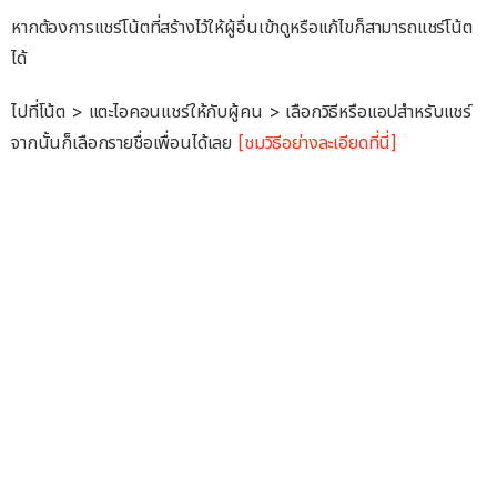
หากต้องการแชร์โน้ตที่สร้างไว้ให้ผู้อื่นเข้าดูหรือแก้ไขก็สามารถแชร์โน้ต
ได้
ไปที่โน้ต > แตะไอคอนแชร์ให้กับผู้คน > เลือกวิธีหรือแอปสำหรับแชร์
จากนั้นก็เลือกรายชื่อเพื่อนได้เลย
[ชมวิธีอย่างละเอียดที่นี่]