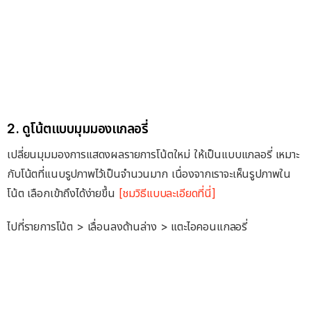
2. ดูโน้ตแบบมุมมองแกลอรี่
เปลี่ยนมุมมองการแสดงผลรายการโน้ตใหม่ ให้เป็นแบบแกลอรี่ เหมาะ
กับโน้ตที่แนบรูปภาพไว้เป็นจำนวนมาก เนื่องจากเราจะเห็นรูปภาพใน
โน้ต เลือกเข้าถึงได้ง่ายขึ้น
[ชมวิธีแบบละเอียดที่นี่]
ไปที่รายการโน้ต > เลื่อนลงด้านล่าง > แตะไอคอนแกลอรี่