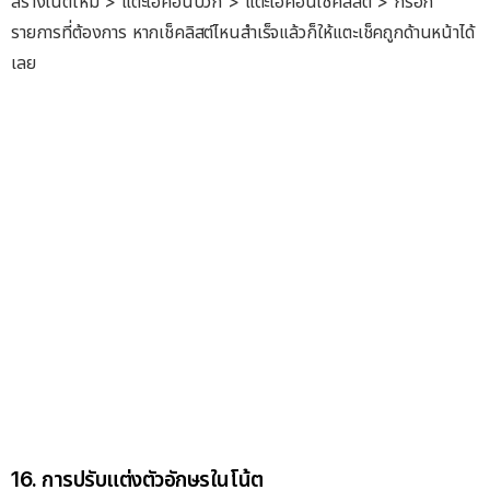
สร้างโน้ตใหม่ > แตะไอคอนบวก > แตะไอคอนเช็คลิสต์ > กรอก
รายการที่ต้องการ หากเช็คลิสต์ไหนสำเร็จแล้วก็ให้แตะเช็คถูกด้านหน้าได้
เลย
16. การปรับแต่งตัวอักษรในโน้ต