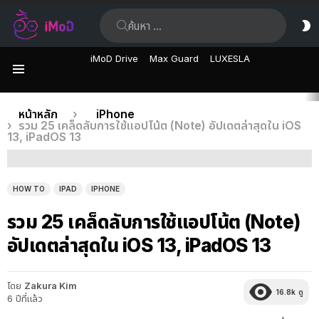
ค้นหา:
ส
ผิ
iMoD Drive
Max Guard
LUXESLA
เมนู
เรื่อง
คุณอยู่ที่นี่:
หน้าหลัก
iPhone
รวม 25 เคล็ดลับการใช้แอปโน้ต (Note) อัปเดตล่าสุดใน iOS
ล่าสุด
13, iPadOS 13
HOW TO
IPAD
IPHONE
รวม 25 เคล็ดลับการใช้แอปโน้ต (Note)
อัปเดตล่าสุดใน iOS 13, iPadOS 13
โดย
Zakura Kim
16.8k
ดู
6 ปีที่แล้ว