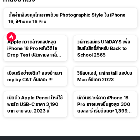
ตั้งค่ากล้องคุมโทนภาพด้วย Photographic Style ใน iPhone
16, iPhone 16 Pro
Apple กวาดล้างคลิปหลุด
วิธีการสมัคร UNiDAYS เพื่อ
iPhone 18 Pro หลังวิดีโอ
ยืนยันสิทธิ์สำหรับ Back to
Drop Test ปลิวหายจากสื่อ
School 2565
โซเชียล
เบื่อเครือข่ายเดิม? ลองย้ายมา
วิธีลบแอป, uninstall แอปบน
my by CAT กันเถอะ !!!
Mac อัปเดต 2023
เปิดตัว Apple Pencil ใหม่ใช้
นักวิเคราะห์คาด iPhone 18
พอร์ต USB-C ราคา 3,190
Pro อาจแพงขึ้นสูงสุด 300
บาท ขาย พ.ย. 2023 นี้
ดอลลาร์ เริ่มต้นแตะ 1,399
ดอลลาร์