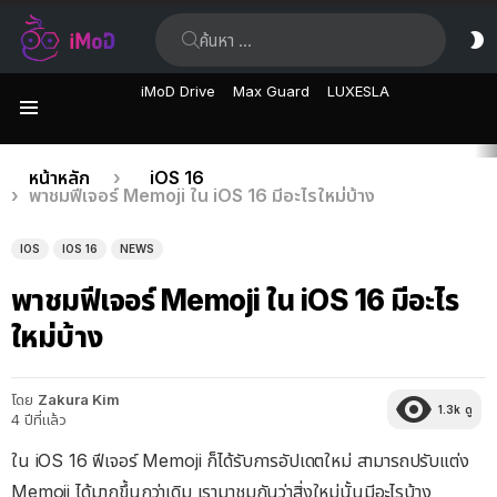
ค้นหา:
ส
ผิ
iMoD Drive
Max Guard
LUXESLA
เมนู
เรื่อง
คุณอยู่ที่นี่:
หน้าหลัก
iOS 16
พาชมฟีเจอร์ Memoji ใน iOS 16 มีอะไรใหม่บ้าง
ล่าสุด
IOS
IOS 16
NEWS
พาชมฟีเจอร์ Memoji ใน iOS 16 มีอะไร
ใหม่บ้าง
โดย
Zakura Kim
1.3k
ดู
4 ปีที่แล้ว
ใน iOS 16 ฟีเจอร์​ Memoji ก็ได้รับการอัปเดตใหม่ สามารถปรับแต่ง
Memoji ได้มากขึ้นกว่าเดิม เรามาชมกันว่าสิ่งใหม่นั้นมีอะไรบ้าง