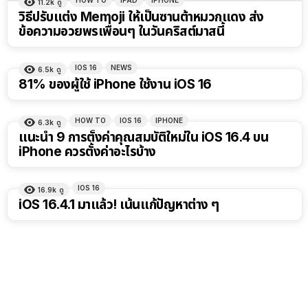
HOW TO
IPAD
IPHONE
11.2k
ดู
วิธีปรับแต่ง Memoji ให้เป็นซานต้าหมวกแดง ส่ง
ข้อความอวยพรเพื่อนๆ ในวันคริสต์มาสนี้
IOS 16
NEWS
6.5k
ดู
81% ของผู้ใช้ iPhone ใช้งาน iOS 16
HOW TO
IOS 16
IPHONE
6.3k
ดู
แนะนำ 9 การตั้งค่าคุณสมบัติใหม่ใน iOS 16.4 บน
iPhone ควรตั้งค่าอะไรบ้าง
IOS 16
16.9k
ดู
iOS 16.4.1 มาแล้ว! เน้นแก้ปัญหาต่าง ๆ