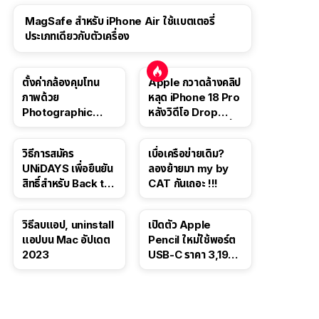
MagSafe สำหรับ iPhone Air ใช้แบตเตอรี่
ประเภทเดียวกับตัวเครื่อง
ตั้งค่ากล้องคุมโทน
Apple กวาดล้างคลิป
ภาพด้วย
หลุด iPhone 18 Pro
Photographic
หลังวิดีโอ Drop
Style ใน iPhone 16,
Test ปลิวหายจากสื่อ
iPhone 16 Pro
โซเชียล
วิธีการสมัคร
เบื่อเครือข่ายเดิม?
UNiDAYS เพื่อยืนยัน
ลองย้ายมา my by
สิทธิ์สำหรับ Back to
CAT กันเถอะ !!!
School 2565
วิธีลบแอป, uninstall
เปิดตัว Apple
แอปบน Mac อัปเดต
Pencil ใหม่ใช้พอร์ต
2023
USB-C ราคา 3,190
บาท ขาย พ.ย. 2023
นี้