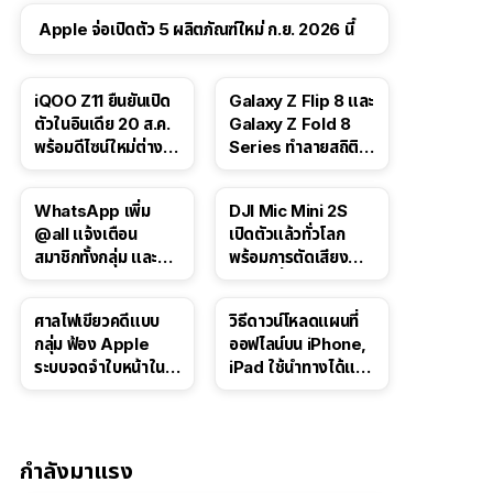
Apple จ่อเปิดตัว 5 ผลิตภัณฑ์ใหม่ ก.ย. 2026 นี้
iQOO Z11 ยืนยันเปิด
Galaxy Z Flip 8 และ
ตัวในอินเดีย 20 ส.ค.
Galaxy Z Fold 8
พร้อมดีไซน์ใหม่ต่าง
Series ทำลายสถิติ
จากรุ่นจีน
ยอดจองในเกาหลีใต้
WhatsApp เพิ่ม
DJI Mic Mini 2S
@all แจ้งเตือน
เปิดตัวแล้วทั่วโลก
สมาชิกทั้งกลุ่ม และอัป
พร้อมการตัดเสียง
เกรดโพลล์สำหรับแช
รบกวนที่อัปเกรดให้ดี
ตกลุ่ม
ยิ่งขึ้นด้วย AI
ศาลไฟเขียวคดีแบบ
วิธีดาวน์โหลดแผนที่
กลุ่ม ฟ้อง Apple
ออฟไลน์บน iPhone,
ระบบจดจำใบหน้าใน
iPad ใช้นำทางได้แม้
Photos อาจเรียกค่า
ไม่มีอินเทอร์เน็ต
เสียหายกว่า 3 หมื่น
ล้านดอลลาร์
กำลังมาแรง