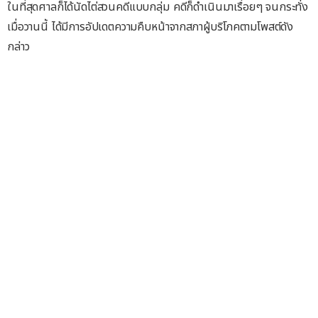
ในที่สุดศาลก็ได้นัดไต่สวนคดีแบบกลุ่ม คดีก็ดำเนินมาเรื่อยๆ จนกระทั่ง
เมื่อวานนี้ ได้มีการอัปเดตความคืบหน้าจากสภาผู้บริโภคตามโพสต์ดัง
กล่าว