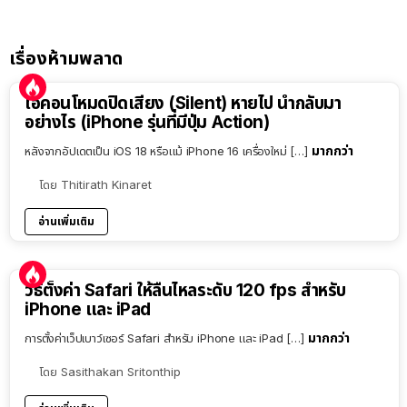
เรื่องห้ามพลาด
ไอคอนโหมดปิดเสียง (Silent) หายไป นำกลับมา
อย่างไร (iPhone รุ่นที่มีปุ่ม Action)
มากกว่า
หลังจากอัปเดตเป็น iOS 18 หรือแม้ iPhone 16 เครื่องใหม่ […]
โดย
Thitirath Kinaret
อ่านเพิ่มเติม
วิธีตั้งค่า Safari ให้ลื่นไหลระดับ 120 fps สำหรับ
iPhone และ iPad
มากกว่า
การตั้งค่าเว็ปเบาว์เซอร์ Safari สำหรับ iPhone และ iPad […]
โดย
Sasithakan Sritonthip