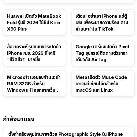
Huawei เปิดตัว MateBook
เตือน! อย่าเอา iPhone แช่ตู้
Fold รุ่นปี 2026 ใช้ชิป Kirin
เย็น เพื่อระบายความร้อน ตาม
X90 Plus
คำแนะนำใน TikTok
สื่อวิเคราะห์ รูปแบบการเปิดตัว
Google เตรียมเปิดตัว Pixel
iPhone ก.ย. 2026 นี้ จะมี
Tag อุปกรณ์ติดตามตัวราคา
“ชีวิตชีวา” มากขึ้น
เดียวกับ AirTag
Microsoft แอบลบคำแนะนำ
Meta เปิดตัว Muse Code
RAM 32GB สำหรับ
เอเจนต์เขียนโค้ดสำหรับ
Windows 11 ออกจากเว็บตัว
macOS และ Linux
เอง
กำลังมาแรง
ตั้งค่ากล้องคุมโทนภาพด้วย Photographic Style ใน iPhone