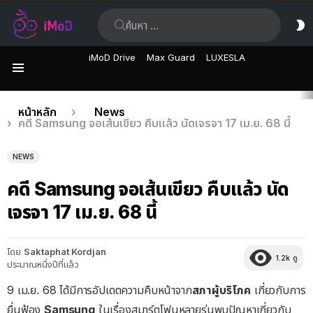
ค้นหา:
ส
ผิ
iMoD Drive
Max Guard
LUXESLA
เมนู
เรื่อง
คุณอยู่ที่นี่:
หน้าหลัก
News
คดี Samsung จอเส้นเขียว คืบแล้ว นัดเจรจา 17 เม.ย. 68 นี้
ล่าสุด
NEWS
คดี Samsung จอเส้นเขียว คืบแล้ว นัด
เจรจา 17 เม.ย. 68 นี้
โดย
Saktaphat Kordjan
1.2k
ดู
ประมาณหนึ่งปีที่แล้ว
9 เม.ย. 68 ได้มีการอัปเดตความคืบหน้าจาก
สภาผู้บริโภค
เกี่ยวกับการ
ยื่นฟ้อง
Samsung
ในเรื่องสมาร์ตโฟนหลายรุ่นพบปัญหาเกี่ยวกับ