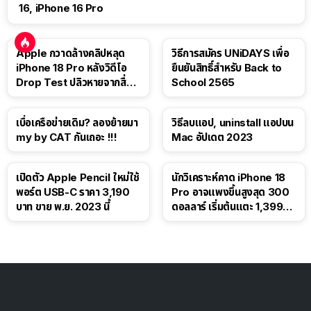
16, iPhone 16 Pro
Apple กวาดล้างคลิปหลุด
วิธีการสมัคร UNiDAYS เพื่อ
iPhone 18 Pro หลังวิดีโอ
ยืนยันสิทธิ์สำหรับ Back to
Drop Test ปลิวหายจากสื่อ
School 2565
โซเชียล
เบื่อเครือข่ายเดิม? ลองย้ายมา
วิธีลบแอป, uninstall แอปบน
my by CAT กันเถอะ !!!
Mac อัปเดต 2023
เปิดตัว Apple Pencil ใหม่ใช้
นักวิเคราะห์คาด iPhone 18
พอร์ต USB-C ราคา 3,190
Pro อาจแพงขึ้นสูงสุด 300
บาท ขาย พ.ย. 2023 นี้
ดอลลาร์ เริ่มต้นแตะ 1,399
ดอลลาร์