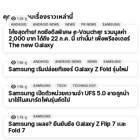
คุณอาจชอบเรื่องราวเหล่านี้
1.2k
ดู
ANDROID
ANDROID NEWS
NEWS
PR NEWS
SAMSUNG
โค้งสุดท้าย! กดซื้อดีลพิเศษ e-Voucher รวมมูลค่า
2,000 บาท ได้ถึง 22 ก.ค. นี้ เท่านั้น! เพื่อพรีออเดอร์
The new Galaxy
ANDROID
ANDROID NEWS
NEWS
SAMSUNG
1.9k
ดู
Samsung เริ่มปล่อยทีเซอร์ Galaxy Z Fold รุ่นใหม่
SAMSUNG
TECH
TECHNOLOGY
1.5k
ดู
Samsung เปิดตัวหน่วยความจำ UFS 5.0 อาจถูกนำ
มาใช้ในสมาร์ตโฟนรุ่นถัดไป
SAMSUNG
1.7k
ดู
Samsung เผลอ? ยืนยันชื่อ Galaxy Z Flip 7 และ
Fold 7