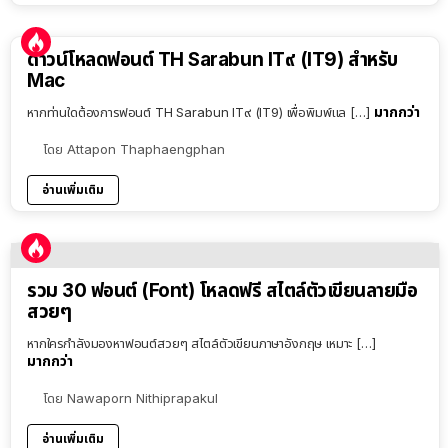
ดาวน์โหลดฟอนต์ TH Sarabun IT๙ (IT9) สำหรับ
Mac
มากกว่า
หากท่านใดต้องการฟอนต์ TH Sarabun IT๙ (IT9) เพื่อพิมพ์แล […]
โดย
Attapon Thaphaengphan
อ่านเพิ่มเติม
รวม 30 ฟอนต์ (Font) โหลดฟรี สไตล์ตัวเขียนลายมือ
สวยๆ
หากใครกำลังมองหาฟอนต์สวยๆ สไตล์ตัวเขียนภาษาอังกฤษ เหมาะ […]
มากกว่า
โดย
Nawaporn Nithiprapakul
อ่านเพิ่มเติม