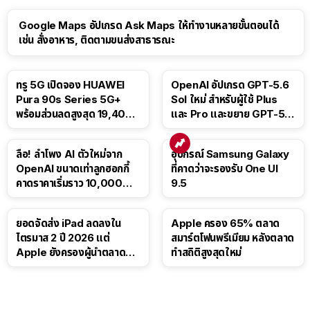
Google Maps อัปเกรด Ask Maps ให้ทำงานหลายขั้นตอนได้
เช่น สั่งอาหาร, ติดตามขนส่งสาธารณะ
ทรู 5G เปิดจอง HUAWEI
OpenAI อัปเกรด GPT-5.6
Pura 90s Series 5G+
Sol ใหม่ สำหรับผู้ใช้ Plus
พร้อมส่วนลดสูงสุด 19,400
และ Pro และขยาย GPT-5.6
บาท
Luna ให้ผู้ใช้ฟรี
ลือ! ลำโพง AI ตัวใหม่จาก
อุปกรณ์ Samsung Galaxy
OpenAI ขนาดเท่าลูกฮอกกี้
ที่คาดว่าจะรองรับ One UI
คาดราคาเริ่มราว 10,000
9.5
บาท
ยอดจัดส่ง iPad ลดลงใน
Apple ครอง 65% ตลาด
ไตรมาส 2 ปี 2026 แต่
สมาร์ตโฟนพรีเมียม หลังตลาด
Apple ยังครองผู้นำตลาด
ทำสถิติสูงสุดใหม่
แท็บเล็ต