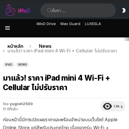
ค้นหา:
ส
ผิ
iMoD Drive
Max Guard
LUXESLA
เมนู
เรื่อง
คุณอยู่ที่นี่:
หน้าหลัก
News
มาแล้ว! ราคา iPad mini 4 Wi-Fi + Cellular ไม่ปรับราคา
ล่าสุด
IPAD
NEWS
มาแล้ว! ราคา iPad mini 4 Wi-Fi +
Cellular ไม่ปรับราคา
โดย
yugioh2500
1.9k
ดู
11 ปีที่แล้ว
ก่อนหน้านี้มีการเปิดเผยราคาและพร้อมจำหน่ายบนเว็บไซต์ Apple
Online Store แต่สำหรับประเทศไทย เนื่องจากรุ่น Wi-Fi +