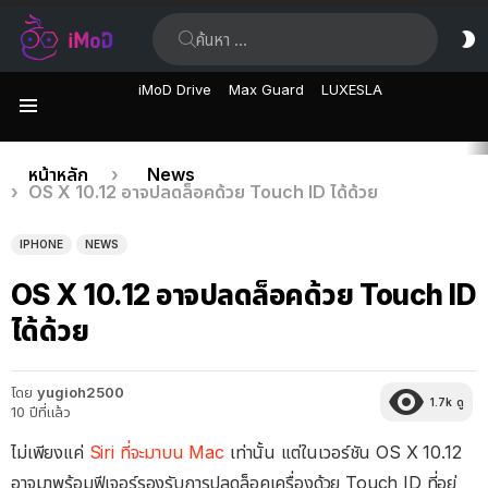
ค้นหา:
ส
ผิ
iMoD Drive
Max Guard
LUXESLA
เมนู
เรื่อง
คุณอยู่ที่นี่:
หน้าหลัก
News
OS X 10.12 อาจปลดล็อคด้วย Touch ID ได้ด้วย
ล่าสุด
IPHONE
NEWS
OS X 10.12 อาจปลดล็อคด้วย Touch ID
ได้ด้วย
โดย
yugioh2500
1.7k
ดู
10 ปีที่แล้ว
ไม่เพียงแค่
Siri ที่จะมาบน Mac
เท่านั้น แต่ในเวอร์ชัน OS X 10.12
อาจมาพร้อมฟีเจอร์รองรับการปลดล็อคเครื่องด้วย Touch ID ที่อยู่