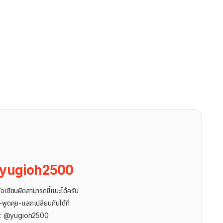
yugioh2500
ขียนผิดสามารถชี้แนะได้ครับ
ูดคุย-แลกเปลี่ยนกันได้ที่
r: @yugioh2500