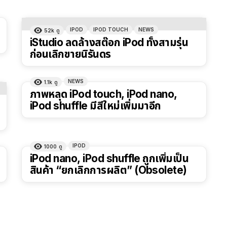
IPOD
IPOD TOUCH
NEWS
52k
ดู
iStudio ลดล้างสต๊อก iPod ทั้งสามรุ่น
ก่อนเลิกขายนิรันดร
NEWS
1.1k
ดู
ภาพหลุด iPod touch, iPod nano,
iPod shuffle มีสีใหม่เพิ่มมาอีก
IPOD
1000
ดู
iPod nano, iPod shuffle ถูกเพิ่มเป็น
สินค้า “ยกเลิกการผลิต” (Obsolete)