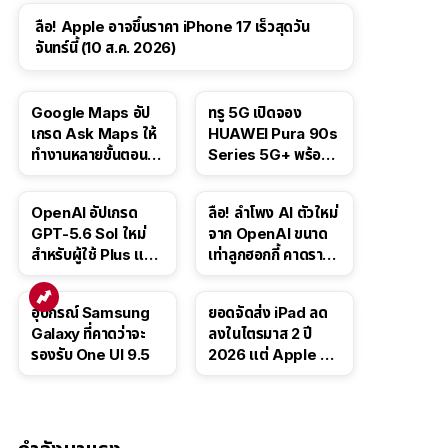
ลือ! Apple อาจขึ้นราคา iPhone 17 เร็วสุดวัน
จันทร์นี้ (10 ส.ค. 2026)
Google Maps อัป
ทรู 5G เปิดจอง
เกรด Ask Maps ให้
HUAWEI Pura 90s
ทำงานหลายขั้นตอนได้
Series 5G+ พร้อม
เช่น สั่งอาหาร,
ส่วนลดสูงสุด 19,400
ติดตามขนส่ง
บาท
OpenAI อัปเกรด
ลือ! ลำโพง AI ตัวใหม่
สาธารณะ
GPT-5.6 Sol ใหม่
จาก OpenAI ขนาด
สำหรับผู้ใช้ Plus และ
เท่าลูกฮอกกี้ คาดราคา
Pro และขยาย GPT-
เริ่มราว 10,000 บาท
5.6 Luna ให้ผู้ใช้ฟรี
อุปกรณ์ Samsung
ยอดจัดส่ง iPad ลด
Galaxy ที่คาดว่าจะ
ลงในไตรมาส 2 ปี
รองรับ One UI 9.5
2026 แต่ Apple ยัง
ครองผู้นำตลาด
แท็บเล็ต