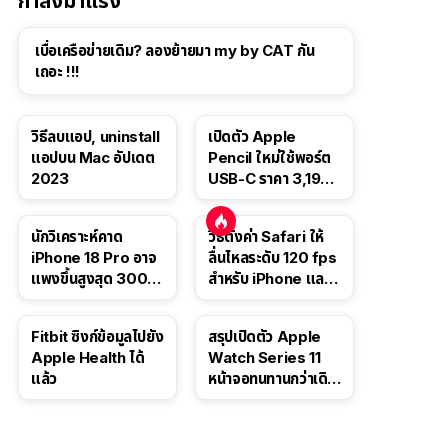
กำลังมาแรง
เบื่อเครือข่ายเดิม? ลองย้ายมา my by CAT กัน
เถอะ !!!
วิธีลบแอป, uninstall
เปิดตัว Apple
แอปบน Mac อัปเดต
Pencil ใหม่ใช้พอร์ต
2023
USB-C ราคา 3,190
บาท ขาย พ.ย. 2023
นี้
นักวิเคราะห์คาด
วิธีตั้งค่า Safari ให้
iPhone 18 Pro อาจ
ลื่นไหลระดับ 120 fps
แพงขึ้นสูงสุด 300
สำหรับ iPhone และ
ดอลลาร์ เริ่มต้นแตะ
iPad
1,399 ดอลลาร์
Fitbit ซิงก์ข้อมูลไปยัง
สรุปเปิดตัว Apple
Apple Health ได้
Watch Series 11
แล้ว
หน้าจอทนทานกว่าเดิม
2 เท่า เน้นฟีเจอร์
สุขภาพ