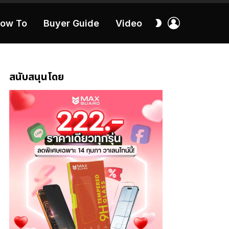
เข้า
สลับ
ow To
Buyer Guide
Video
สู่
ผิว
ระบบ
40:16
สนับสนุนโดย