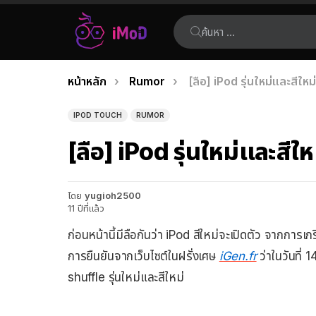
ค้นหา:
คุณอยู่ที่นี่:
หน้าหลัก
Rumor
[ลือ] iPod รุ่นใหม่และสีใหม่เ
เรื่อง
ล่าสุด
IPOD TOUCH
RUMOR
[ลือ] iPod รุ่นใหม่และสีใหม
โดย
yugioh2500
11 ปีที่แล้ว
ก่อนหน้านี้มีลือกันว่า iPod สีใหม่จะเปิดตัว จากการ
การยืนยันจากเว็บไซต์ในฝรั่งเศษ
iGen.fr
ว่าในวันที่ 
shuffle รุ่นใหม่และสีใหม่