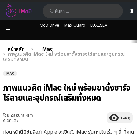
ค้นหา:
ส
ผิ
iMoD Drive
Max Guard
LUXESLA
เมนู
เรื่อง
คุณอยู่ที่นี่:
หน้าหลัก
iMac
ภาพแนวคิด iMac ใหม่ พร้อมขาตั้งชาร์จไร้สายและอุปกรณ์
ล่าสุด
เสริมทั้งหมด
IMAC
ภาพแนวคิด iMac ใหม่ พร้อมขาตั้งชาร์จ
ไร้สายและอุปกรณ์เสริมทั้งหมด
โดย
Zakura Kim
1.3k
ดู
6 ปีที่แล้ว
ก่อนหน้านี้มีข่าวลือว่า Apple จะเปิดตัว iMac รุ่นใหม่ในเร็ว ๆ นี้ ที่คาด