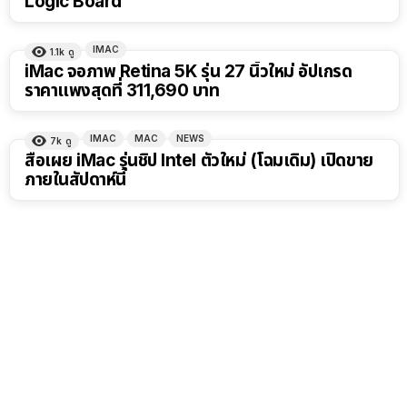
Logic Board
IMAC
1.1k
ดู
iMac จอภาพ Retina 5K รุ่น 27 นิ้วใหม่ อัปเกรด
ราคาแพงสุดที่ 311,690 บาท
IMAC
MAC
NEWS
7k
ดู
สื่อเผย iMac รุ่นชิป Intel ตัวใหม่ (โฉมเดิม) เปิดขาย
ภายในสัปดาห์นี้