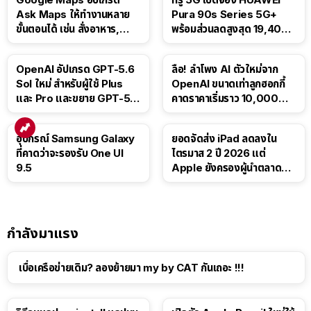
Ask Maps ให้ทำงานหลาย
Pura 90s Series 5G+
ขั้นตอนได้ เช่น สั่งอาหาร,
พร้อมส่วนลดสูงสุด 19,400
ติดตามขนส่งสาธารณะ
บาท
OpenAI อัปเกรด GPT-5.6
ลือ! ลำโพง AI ตัวใหม่จาก
Sol ใหม่ สำหรับผู้ใช้ Plus
OpenAI ขนาดเท่าลูกฮอกกี้
และ Pro และขยาย GPT-5.6
คาดราคาเริ่มราว 10,000
Luna ให้ผู้ใช้ฟรี
บาท
อุปกรณ์ Samsung Galaxy
ยอดจัดส่ง iPad ลดลงใน
ที่คาดว่าจะรองรับ One UI
ไตรมาส 2 ปี 2026 แต่
9.5
Apple ยังครองผู้นำตลาด
แท็บเล็ต
กำลังมาแรง
เบื่อเครือข่ายเดิม? ลองย้ายมา my by CAT กันเถอะ !!!