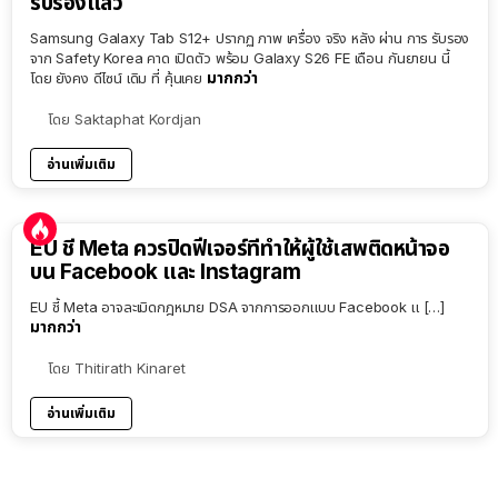
รับรองแล้ว
Samsung Galaxy Tab S12+ ปรากฏ ภาพ เครื่อง จริง หลัง ผ่าน การ รับรอง
จาก Safety Korea คาด เปิดตัว พร้อม Galaxy S26 FE เดือน กันยายน นี้
มากกว่า
โดย ยังคง ดีไซน์ เดิม ที่ คุ้นเคย
โดย
Saktaphat Kordjan
อ่านเพิ่มเติม
EU ชี้ Meta ควรปิดฟีเจอร์ที่ทำให้ผู้ใช้เสพติดหน้าจอ
บน Facebook และ Instagram
EU ชี้ Meta อาจละเมิดกฎหมาย DSA จากการออกแบบ Facebook แ […]
มากกว่า
โดย
Thitirath Kinaret
อ่านเพิ่มเติม