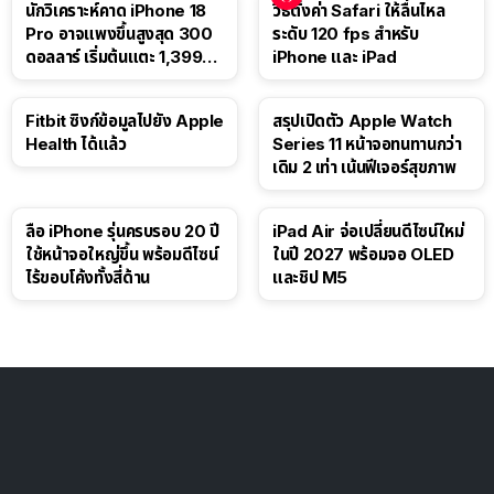
นักวิเคราะห์คาด iPhone 18
วิธีตั้งค่า Safari ให้ลื่นไหล
Pro อาจแพงขึ้นสูงสุด 300
ระดับ 120 fps สำหรับ
ดอลลาร์ เริ่มต้นแตะ 1,399
iPhone และ iPad
ดอลลาร์
Fitbit ซิงก์ข้อมูลไปยัง Apple
สรุปเปิดตัว Apple Watch
Health ได้แล้ว
Series 11 หน้าจอทนทานกว่า
เดิม 2 เท่า เน้นฟีเจอร์สุขภาพ
ลือ iPhone รุ่นครบรอบ 20 ปี
iPad Air จ่อเปลี่ยนดีไซน์ใหม่
ใช้หน้าจอใหญ่ขึ้น พร้อมดีไซน์
ในปี 2027 พร้อมจอ OLED
ไร้ขอบโค้งทั้งสี่ด้าน
และชิป M5