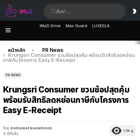
ค้นหา:
ส
ผิ
iMoD Drive
Max Guard
LUXESLA
เมนู
เรื่อง
คุณอยู่ที่นี่:
หน้าหลัก
PR News
Krungsri Consumer ชวนช้อปสุดคุ้ม พร้อมรับสิทธิลดหย่อน
ล่าสุด
ภาษีกับโครงการ Easy E-Receipt
PR NEWS
Krungsri Consumer ชวนช้อปสุดคุ้ม
พร้อมรับสิทธิลดหย่อนภาษีกับโครงการ
Easy E-Receipt
โดย
konlawat keawmoon
1.3k
ดู
2 ปีที่แล้ว