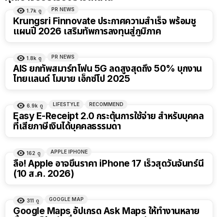
PR NEWS
1.7k
ดู
Krungsri Finnovate ประกาศความสำเร็จ พร้อมชู
แผนปี 2026 เสริมทัพการลงทุนสู่ภูมิภาค
PR NEWS
1.8k
ดู
AIS ยกทัพสมาร์ทโฟน 5G ลดสูงสุดถึง 50% บุกงาน
ไทยแลนด์ โมบาย เอ็กซ์โป 2025
LIFESTYLE
RECOMMEND
6.9k
ดู
Easy E-Receipt 2.0 กระตุ้นการใช้จ่าย สำหรับบุคคล
ที่เสียภาษีเงินได้บุคคลธรรมดา
APPLE IPHONE
162
ดู
ลือ! Apple อาจขึ้นราคา iPhone 17 เร็วสุดวันจันทร์นี้
(10 ส.ค. 2026)
GOOGLE MAP
311
ดู
Google Maps อัปเกรด Ask Maps ให้ทำงานหลาย