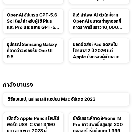
ติดตามขนส่งสาธารณะ
บาท
OpenAI อัปเกรด GPT-5.6
ลือ! ลำโพง AI ตัวใหม่จาก
Sol ใหม่ สำหรับผู้ใช้ Plus
OpenAI ขนาดเท่าลูกฮอกกี้
และ Pro และขยาย GPT-5.6
คาดราคาเริ่มราว 10,000
Luna ให้ผู้ใช้ฟรี
บาท
อุปกรณ์ Samsung Galaxy
ยอดจัดส่ง iPad ลดลงใน
ที่คาดว่าจะรองรับ One UI
ไตรมาส 2 ปี 2026 แต่
9.5
Apple ยังครองผู้นำตลาด
แท็บเล็ต
กำลังมาแรง
วิธีลบแอป, uninstall แอปบน Mac อัปเดต 2023
เปิดตัว Apple Pencil ใหม่ใช้
นักวิเคราะห์คาด iPhone 18
พอร์ต USB-C ราคา 3,190
Pro อาจแพงขึ้นสูงสุด 300
บาท ขาย พ.ย. 2023 นี้
ดอลลาร์ เริ่มต้นแตะ 1,399