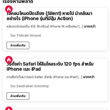
เรื่องห้ามพลาด
ไอคอนโหมดปิดเสียง (Silent) หายไป นำกลับมา
อย่างไร (iPhone รุ่นที่มีปุ่ม Action)
มากกว่า
หลังจากอัปเดตเป็น iOS 18 หรือแม้ iPhone 16 เครื่องใหม่ […]
โดย
Thitirath Kinaret
อ่านเพิ่มเติม
วิธีตั้งค่า Safari ให้ลื่นไหลระดับ 120 fps สำหรับ
iPhone และ iPad
มากกว่า
การตั้งค่าเว็ปเบาว์เซอร์ Safari สำหรับ iPhone และ iPad […]
โดย
Sasithakan Sritonthip
อ่านเพิ่มเติม