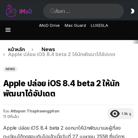
ค้นหา:
ส
ผิ
iMoD Drive
Max Guard
LUXESLA
เมนู
เรื่อง
คุณอยู่ที่นี่:
หน้าหลัก
News
Apple ปล่อย iOS 8.4 beta 2 ให้นักพัฒนาได้อัปเดต
ล่าสุด
NEWS
Apple ปล่อย iOS 8.4 beta 2 ให้นัก
พัฒนาได้อัปเดต
โดย
Attapon Thaphaengphan
1.3k
ดู
11 ปีที่แล้ว
Apple ปล่อย iOS 8.4 beta 2 ออกมาให้นักพัฒนาและผู้ที่ลง
ทะเบียนได้ทดสอบกันไปแล้วเมื่อวันที่ 27 เมษายน 2558 ซึ่งมีการ