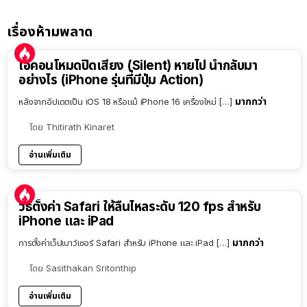
เรื่องห้ามพลาด
ไอคอนโหมดปิดเสียง (Silent) หายไป นำกลับมา
อย่างไร (iPhone รุ่นที่มีปุ่ม Action)
มากกว่า
หลังจากอัปเดตเป็น iOS 18 หรือแม้ iPhone 16 เครื่องใหม่ […]
โดย
Thitirath Kinaret
อ่านเพิ่มเติม
วิธีตั้งค่า Safari ให้ลื่นไหลระดับ 120 fps สำหรับ
iPhone และ iPad
มากกว่า
การตั้งค่าเว็ปเบาว์เซอร์ Safari สำหรับ iPhone และ iPad […]
โดย
Sasithakan Sritonthip
อ่านเพิ่มเติม