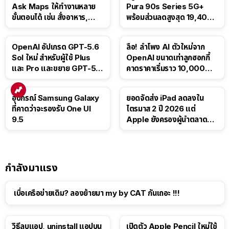
Ask Maps ให้ทำงานหลาย
Pura 90s Series 5G+
ขั้นตอนได้ เช่น สั่งอาหาร,
พร้อมส่วนลดสูงสุด 19,400
ติดตามขนส่งสาธารณะ
บาท
OpenAI อัปเกรด GPT-5.6
ลือ! ลำโพง AI ตัวใหม่จาก
Sol ใหม่ สำหรับผู้ใช้ Plus
OpenAI ขนาดเท่าลูกฮอกกี้
และ Pro และขยาย GPT-5.6
คาดราคาเริ่มราว 10,000
Luna ให้ผู้ใช้ฟรี
บาท
อุปกรณ์ Samsung Galaxy
ยอดจัดส่ง iPad ลดลงใน
ที่คาดว่าจะรองรับ One UI
ไตรมาส 2 ปี 2026 แต่
9.5
Apple ยังครองผู้นำตลาด
แท็บเล็ต
กำลังมาแรง
เบื่อเครือข่ายเดิม? ลองย้ายมา my by CAT กันเถอะ !!!
วิธีลบแอป, uninstall แอปบน
เปิดตัว Apple Pencil ใหม่ใช้