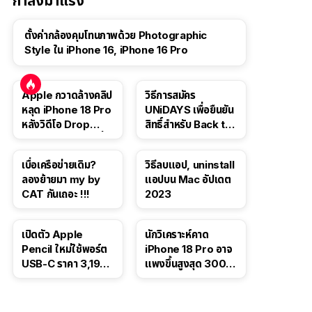
กำลังมาแรง
ตั้งค่ากล้องคุมโทนภาพด้วย Photographic
Style ใน iPhone 16, iPhone 16 Pro
Apple กวาดล้างคลิป
วิธีการสมัคร
หลุด iPhone 18 Pro
UNiDAYS เพื่อยืนยัน
หลังวิดีโอ Drop
สิทธิ์สำหรับ Back to
Test ปลิวหายจากสื่อ
School 2565
โซเชียล
เบื่อเครือข่ายเดิม?
วิธีลบแอป, uninstall
ลองย้ายมา my by
แอปบน Mac อัปเดต
CAT กันเถอะ !!!
2023
เปิดตัว Apple
นักวิเคราะห์คาด
Pencil ใหม่ใช้พอร์ต
iPhone 18 Pro อาจ
USB-C ราคา 3,190
แพงขึ้นสูงสุด 300
บาท ขาย พ.ย. 2023
ดอลลาร์ เริ่มต้นแตะ
นี้
1,399 ดอลลาร์