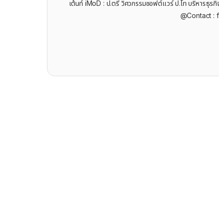
เต้นท์ iMoD : ป.ตรี วิศวกรรมซอฟต์แวร์ ป.โท บริหารธ
@Contact : 