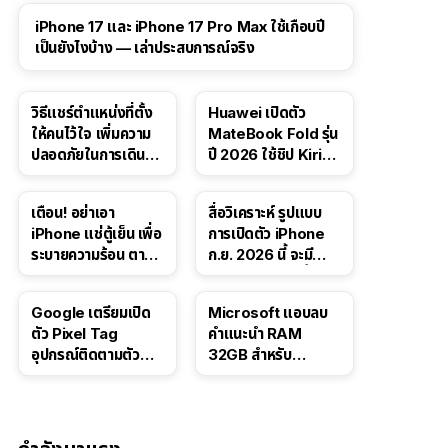
41:47
iPhone 17 และ iPhone 17 Pro Max ใช้เกือบปี
เป็นยังไงบ้าง — เล่าประสบการณ์จริง
วิธีแชร์ตำแหน่งที่ตั้ง
Huawei เปิดตัว
ให้คนไว้ใจ เพิ่มความ
MateBook Fold รุ่น
ปลอดภัยในการเดิน
ปี 2026 ใช้ชิป Kirin
ทาง สำหรับ iPhone,
X90 Plus
iPad
เตือน! อย่าเอา
สื่อวิเคราะห์ รูปแบบ
iPhone แช่ตู้เย็น เพื่อ
การเปิดตัว iPhone
ระบายความร้อน ตาม
ก.ย. 2026 นี้ จะมี
คำแนะนำใน TikTok
“ชีวิตชีวา” มากขึ้น
Google เตรียมเปิด
Microsoft แอบลบ
ตัว Pixel Tag
คำแนะนำ RAM
อุปกรณ์ติดตามตัว
32GB สำหรับ
ราคาเดียวกับ AirTag
Windows 11 ออก
จากเว็บตัวเอง