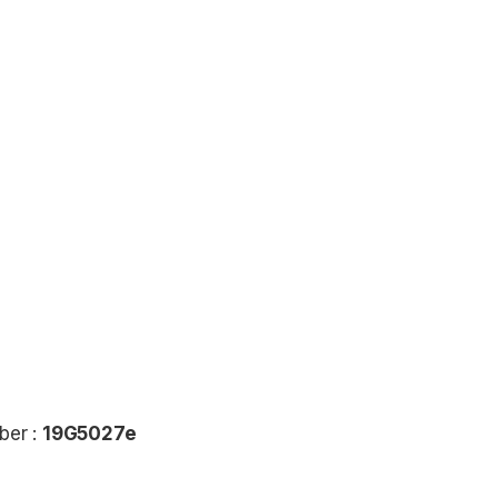
ber :
19G5027e