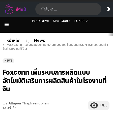
ค้นหา:
ส
ผิ
iMoD Drive
Max Guard
LUXESLA
เมนู
เรื่อง
คุณอยู่ที่นี่:
หน้าหลัก
News
Foxconn เพิ่มระบบการผลิตแบบอัตโนมัติเสริมการผลิตสินค้า
ล่าสุด
ในโรงงานที่จีน
NEWS
Foxconn เพิ่มระบบการผลิตแบบ
อัตโนมัติเสริมการผลิตสินค้าในโรงงานที่
จีน
โดย
Attapon Thaphaengphan
1.7k
ดู
10 ปีที่แล้ว