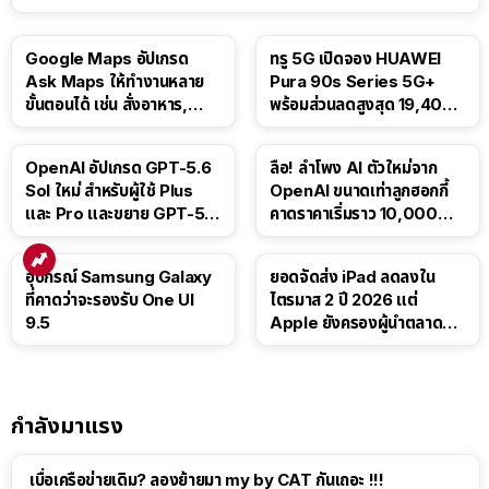
Google Maps อัปเกรด
ทรู 5G เปิดจอง HUAWEI
Ask Maps ให้ทำงานหลาย
Pura 90s Series 5G+
ขั้นตอนได้ เช่น สั่งอาหาร,
พร้อมส่วนลดสูงสุด 19,400
ติดตามขนส่งสาธารณะ
บาท
OpenAI อัปเกรด GPT-5.6
ลือ! ลำโพง AI ตัวใหม่จาก
Sol ใหม่ สำหรับผู้ใช้ Plus
OpenAI ขนาดเท่าลูกฮอกกี้
และ Pro และขยาย GPT-5.6
คาดราคาเริ่มราว 10,000
Luna ให้ผู้ใช้ฟรี
บาท
อุปกรณ์ Samsung Galaxy
ยอดจัดส่ง iPad ลดลงใน
ที่คาดว่าจะรองรับ One UI
ไตรมาส 2 ปี 2026 แต่
9.5
Apple ยังครองผู้นำตลาด
แท็บเล็ต
กำลังมาแรง
เบื่อเครือข่ายเดิม? ลองย้ายมา my by CAT กันเถอะ !!!