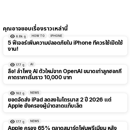
คุณอาจชอบเรื่องราวเหล่านี้
HOW TO
IPHONE
6.8k
ดู
5 ฟีเจอร์เพิ่มความปลอดภัยใน iPhone ที่ควรใช้เปิดใช้
งาน!
AI
177
ดู
ลือ! ลำโพง AI ตัวใหม่จาก OpenAI ขนาดเท่าลูกฮอกกี้
คาดราคาเริ่มราว 10,000 บาท
NEWS
162
ดู
ยอดจัดส่ง iPad ลดลงในไตรมาส 2 ปี 2026 แต่
Apple ยังครองผู้นำตลาดแท็บเล็ต
NEWS
177
ดู
Apple ครอง 65% ตลาดสมาร์ตโฟนพรีเมียม หลัง