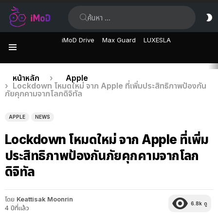
ค้นหา:
ส
ผิ
iMoD Drive
Max Guard
LUXESLA
เมนู
เรื่อง
คุณอยู่ที่นี่:
หน้าหลัก
Apple
Lockdown โหมดใหม่ จาก Apple ที่เพิ่มประสิทธิภาพป้องกัน
ล่าสุด
ภัยคุกคามจากโลกดิจิทัล
APPLE
NEWS
Lockdown โหมดใหม่ จาก Apple ที่เพิ่ม
ประสิทธิภาพป้องกันภัยคุกคามจากโลก
ดิจิทัล
โดย
Keattisak Moonrin
6.8k
ดู
4 ปีที่แล้ว