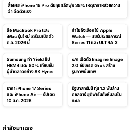
สื่อเผย iPhone 18 Pro ต้นทุนผลิตพุ่ง 38% เหตุราคาหน่วยความ
จำ ดีดตัวแรง
15:01
ลือ MacBook Pro และ
ทำไมถึงเลือกใช้ Apple
iMac รุ่นใหม่ เตรียมเปิดตัว
Watch — แชร์ประสบการณ์
ต.ค. 2026 นี้
Series 11 และ ULTRA 3
Samsung ทำ Yield ชิป
xAI เปิดตัว Imagine Image
HBM4 แตะ 80% เทียบชั้น
2.0 อัปเกรด Grok สร้าง
ผู้นำตลาดอย่าง SK Hynix
รูปภาพขั้นเทพ
ราคา iPhone 17 Series
รัฐบาลทรัมป์ ทุ่ม 1.2 พันล้าน
และ iPhone Air — อัปเดต
ดอลลาร์ ยุติฟาร์มกังหันลมใน
10 ส.ค. 2026
ทะเล
กำลังมาแรง