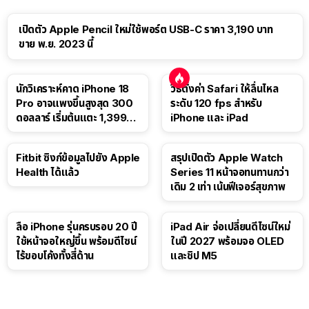
เปิดตัว Apple Pencil ใหม่ใช้พอร์ต USB-C ราคา 3,190 บาท
ขาย พ.ย. 2023 นี้
นักวิเคราะห์คาด iPhone 18
วิธีตั้งค่า Safari ให้ลื่นไหล
Pro อาจแพงขึ้นสูงสุด 300
ระดับ 120 fps สำหรับ
ดอลลาร์ เริ่มต้นแตะ 1,399
iPhone และ iPad
ดอลลาร์
Fitbit ซิงก์ข้อมูลไปยัง Apple
สรุปเปิดตัว Apple Watch
Health ได้แล้ว
Series 11 หน้าจอทนทานกว่า
เดิม 2 เท่า เน้นฟีเจอร์สุขภาพ
ลือ iPhone รุ่นครบรอบ 20 ปี
iPad Air จ่อเปลี่ยนดีไซน์ใหม่
ใช้หน้าจอใหญ่ขึ้น พร้อมดีไซน์
ในปี 2027 พร้อมจอ OLED
ไร้ขอบโค้งทั้งสี่ด้าน
และชิป M5