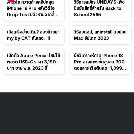
Apple กวาดล้างคลิปหลุด
วิธีการสมัคร UNiDAYS เพื่อ
iPhone 18 Pro หลังวิดีโอ
ยืนยันสิทธิ์สำหรับ Back to
Drop Test ปลิวหายจากสื่อ
School 2565
โซเชียล
เบื่อเครือข่ายเดิม? ลองย้ายมา
วิธีลบแอป, uninstall แอปบน
my by CAT กันเถอะ !!!
Mac อัปเดต 2023
เปิดตัว Apple Pencil ใหม่ใช้
นักวิเคราะห์คาด iPhone 18
พอร์ต USB-C ราคา 3,190
Pro อาจแพงขึ้นสูงสุด 300
บาท ขาย พ.ย. 2023 นี้
ดอลลาร์ เริ่มต้นแตะ 1,399
ดอลลาร์