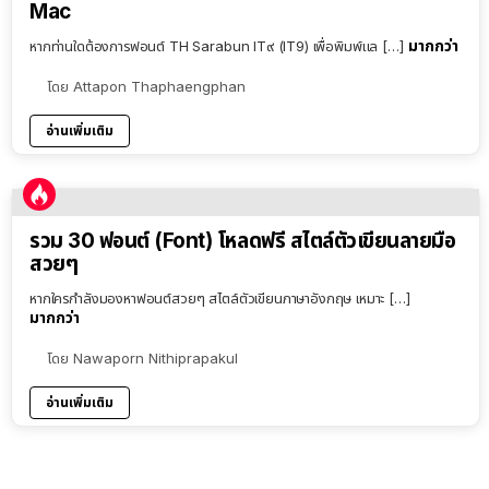
Mac
มากกว่า
หากท่านใดต้องการฟอนต์ TH Sarabun IT๙ (IT9) เพื่อพิมพ์แล […]
โดย
Attapon Thaphaengphan
อ่านเพิ่มเติม
รวม 30 ฟอนต์ (Font) โหลดฟรี สไตล์ตัวเขียนลายมือ
สวยๆ
หากใครกำลังมองหาฟอนต์สวยๆ สไตล์ตัวเขียนภาษาอังกฤษ เหมาะ […]
มากกว่า
โดย
Nawaporn Nithiprapakul
อ่านเพิ่มเติม