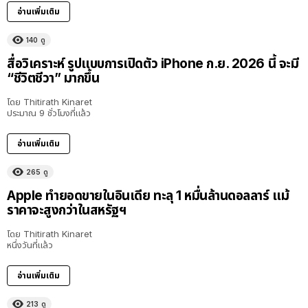
อ่านเพิ่มเติม
140
ดู
สื่อวิเคราะห์ รูปแบบการเปิดตัว iPhone ก.ย. 2026 นี้ จะมี
“ชีวิตชีวา” มากขึ้น
โดย
Thitirath Kinaret
ประมาณ 9 ชั่วโมงที่แล้ว
อ่านเพิ่มเติม
265
ดู
Apple ทำยอดขายในอินเดีย ทะลุ 1 หมื่นล้านดอลลาร์ แม้
ราคาจะสูงกว่าในสหรัฐฯ
โดย
Thitirath Kinaret
หนึ่งวันที่แล้ว
อ่านเพิ่มเติม
213
ดู