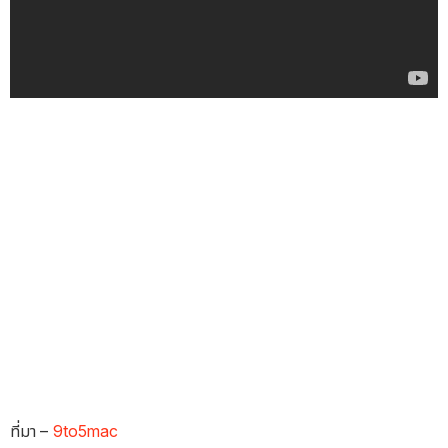
ที่มา –
9to5mac