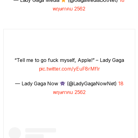
— Lady Gaga Media
(@GagaMediaDotNet)
18
พฤษภาคม 2562
“Tell me to go fuck myself, Apple!” – Lady Gaga
pic.twitter.com/yEuF8rMflr
— Lady Gaga Now
(@LadyGagaNowNet)
18
พฤษภาคม 2562