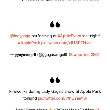
@ladygaga
performing at
#AppleEvent
last night!
#ApplePark
pic.twitter.com/ulUSPFH4rr
— 𝐠𝐠𝐚𝐠𝐚𝐬𝐚𝐧𝐠𝐞𝐥𝐥 (@ggagasangell)
18 พฤษภาคม 2562
Fireworks during Lady Gaga’s show at Apple Park
tonight!
pic.twitter.com/7thQYaeY6l