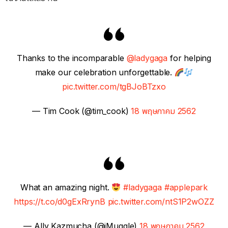
Thanks to the incomparable
@ladygaga
for helping
make our celebration unforgettable.
pic.twitter.com/tgBJoBTzxo
— Tim Cook (@tim_cook)
18 พฤษภาคม 2562
What an amazing night.
#ladygaga
#applepark
https://t.co/d0gExRrynB
pic.twitter.com/ntS1P2wOZZ
— Ally Kazmucha (@iMuggle)
18 พฤษภาคม 2562