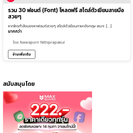
รวม 30 ฟอนต์ (Font) โหลดฟรี สไตล์ตัวเขียนลายมือ
สวยๆ
หากใครกำลังมองหาฟอนต์สวยๆ สไตล์ตัวเขียนภาษาอังกฤษ เหมาะ […]
มากกว่า
โดย
Nawaporn Nithiprapakul
อ่านเพิ่มเติม
สนับสนุนโดย