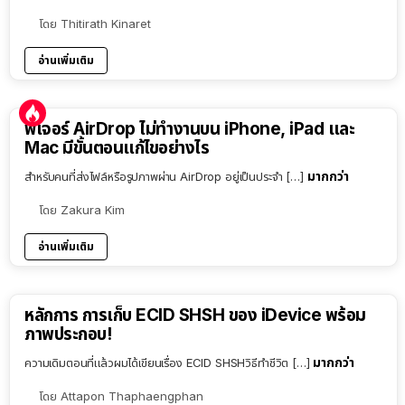
โดย
Thitirath Kinaret
อ่านเพิ่มเติม
ฟีเจอร์ AirDrop ไม่ทำงานบน iPhone, iPad และ
Mac มีขั้นตอนแก้ไขอย่างไร
มากกว่า
สำหรับคนที่ส่งไฟล์หรือรูปภาพผ่าน AirDrop อยู่เป็นประจำ […]
โดย
Zakura Kim
อ่านเพิ่มเติม
หลักการ การเก็บ ECID SHSH ของ iDevice พร้อม
ภาพประกอบ!
มากกว่า
ความเดิมตอนที่แล้วผมได้เขียนเรื่อง ECID SHSHวิธีทำชีวิต […]
โดย
Attapon Thaphaengphan