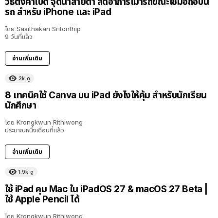
วิธีตั้งค่าเปิด จุดนำสายตา ลดอาการเมารถขณะใช้มือถือบน
รถ สำหรับ iPhone และ iPad
โดย
Sasithakan Sritonthip
9 วันที่แล้ว
อ่านเพิ่มเติม
2k
ดู
8 เทคนิคใช้ Canva บน iPad ยังไงให้คุ้ม สำหรับนักเรียน
นักศึกษา
โดย
Krongkwun Rithiwong
ประมาณหนึ่งเดือนที่แล้ว
อ่านเพิ่มเติม
1.9k
ดู
8:36
ใช้ iPad คุม Mac ใน iPadOS 27 & macOS 27 Beta |
ใช้ Apple Pencil ได้
โดย
Krongkwun Rithiwong