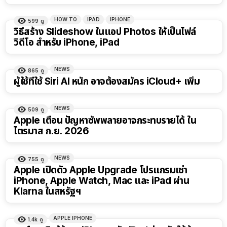
HOW TO
IPAD
IPHONE
599
ดู
วิธีสร้าง Slideshow ในแอป Photos ให้เป็นไฟล์
วิดีโอ สำหรับ iPhone, iPad
NEWS
865
ดู
ผู้ใช้ที่ใช้ Siri AI หนัก อาจต้องสมัคร iCloud+ เพิ่ม
NEWS
509
ดู
Apple เตือน ปัญหาซัพพลายอาจกระทบรายได้ ใน
ไตรมาส ก.ย. 2026
NEWS
755
ดู
Apple เปิดตัว Apple Upgrade โปรแกรมเช่า
iPhone, Apple Watch, Mac และ iPad ผ่าน
Klarna ในสหรัฐฯ
APPLE IPHONE
1.4k
ดู
16:03