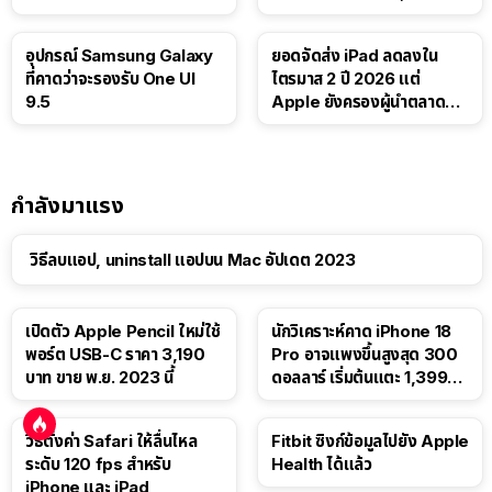
Luna ให้ผู้ใช้ฟรี
บาท
อุปกรณ์ Samsung Galaxy
ยอดจัดส่ง iPad ลดลงใน
ที่คาดว่าจะรองรับ One UI
ไตรมาส 2 ปี 2026 แต่
9.5
Apple ยังครองผู้นำตลาด
แท็บเล็ต
กำลังมาแรง
วิธีลบแอป, uninstall แอปบน Mac อัปเดต 2023
เปิดตัว Apple Pencil ใหม่ใช้
นักวิเคราะห์คาด iPhone 18
พอร์ต USB-C ราคา 3,190
Pro อาจแพงขึ้นสูงสุด 300
บาท ขาย พ.ย. 2023 นี้
ดอลลาร์ เริ่มต้นแตะ 1,399
ดอลลาร์
วิธีตั้งค่า Safari ให้ลื่นไหล
Fitbit ซิงก์ข้อมูลไปยัง Apple
ระดับ 120 fps สำหรับ
Health ได้แล้ว
iPhone และ iPad