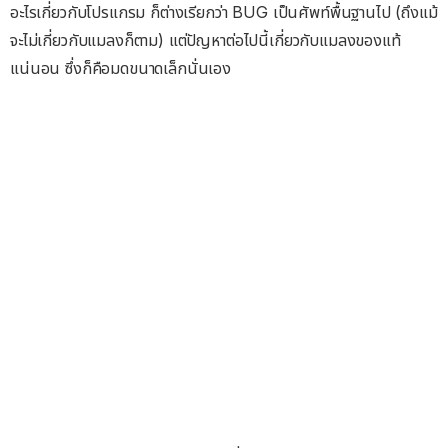
อะไรเกี่ยวกับโปรแกรม ก็ต่างเรียกว่า BUG เป็นศัพท์พื้นฐานไป (ถึงแม้
จะไม่เกี่ยวกับแมลงก็ตาม) แต่ปัญหาต่อไปนี้เกี่ยวกับแมลงของแท้
แน่นอน ซึ่งก็คือมดขนาดเล็กนั่นเอง