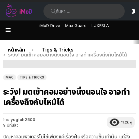
ค้นหา:
ส
ผิ
iMoD Drive
Max Guard
LUXESLA
เมนู
เรื่อง
คุณอยู่ที่นี่:
หน้าหลัก
Tips & Tricks
ระวัง! มดเข้าคอมอย่างนิ่งนอนใจ อาจทำเครื่องถึงกับไหม้ได้
ล่าสุด
MAC
TIPS & TRICKS
ระวัง! มดเข้าคอมอย่างนิ่งนอนใจ อาจทำ
เครื่องถึงกับไหม้ได้
โดย
yugioh2500
11.2k
ดู
9 ปีที่แล้ว
ปัญหาคอมพิวเตอร์ไม่ใช่เพียงแค่เรื่องฝุ่นหรือความชื้นเท่านั้น แต่สิ่ง