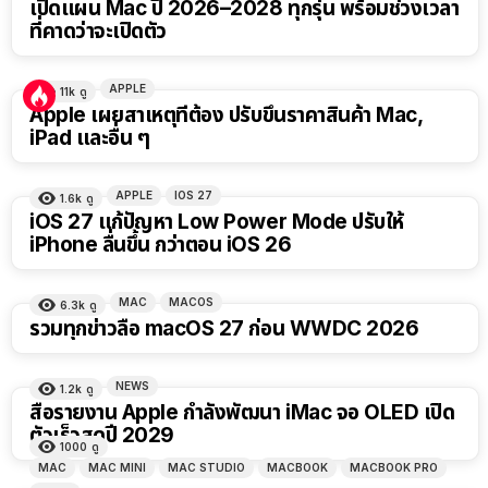
เปิดแผน Mac ปี 2026–2028 ทุกรุ่น พร้อมช่วงเวลา
ที่คาดว่าจะเปิดตัว
APPLE
11k
ดู
Apple เผยสาเหตุที่ต้อง ปรับขึ้นราคาสินค้า Mac,
iPad และอื่น ๆ
APPLE
IOS 27
1.6k
ดู
iOS 27 แก้ปัญหา Low Power Mode ปรับให้
iPhone ลื่นขึ้น กว่าตอน iOS 26
MAC
MACOS
6.3k
ดู
รวมทุกข่าวลือ macOS 27 ก่อน WWDC 2026
NEWS
1.2k
ดู
สื่อรายงาน Apple กำลังพัฒนา iMac จอ OLED เปิด
ตัวเร็วสุดปี 2029
1000
ดู
MAC
MAC MINI
MAC STUDIO
MACBOOK
MACBOOK PRO