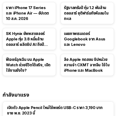
ราคา iPhone 17 Series
รัฐบาลทรัมป์ ทุ่ม 1.2 พันล้าน
และ iPhone Air — อัปเดต
ดอลลาร์ ยุติฟาร์มกังหันลมใน
10 ส.ค. 2026
ทะเล
SK Hynix ซัพพลายเออร์
เผยภาพเรนเดอร์
Apple ทุ่ม 3.8 หมื่นล้าน
Googlebook จาก Asus
ดอลลาร์ ผลิตชิป AI ถึงปี
และ Lenovo
2029
ฟีเจอร์ฉุกเฉิน บน Apple
ลือ Apple ทดสอบ ชิปหน่วย
Watch ช่วยชีวิตได้จริง, เปิด
ความจำ CXMT จากจีน ใช้ใน
ใช้งานยังไง?
iPhone และ MacBook
กำลังมาแรง
เปิดตัว Apple Pencil ใหม่ใช้พอร์ต USB-C ราคา 3,190 บาท
ขาย พ.ย. 2023 นี้