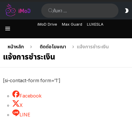
ค้นหา:
ส
ผิ
iMoD Drive
Max Guard
LUXESLA
เมนู
คุณอยู่ที่นี่:
หน้าหลัก
ติดต่อโฆษณา
แจ้งการชำระเงิน
แจ้งการชำระเงิน
[si-contact-form form=’1′]
Facebook
X
LINE