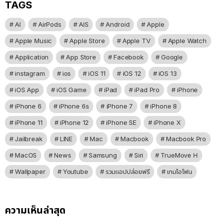
TAGS
AI
AirPods
AIS
Android
Apple
Apple Music
Apple Store
Apple TV
Apple Watch
Application
App Store
Facebook
Google
instagram
ios
iOS 11
iOS 12
iOS 13
iOS App
iOS Game
iPad
iPad Pro
iPhone
iPhone 6
iPhone 6s
iPhone 7
iPhone 8
iPhone 11
iPhone 12
iPhone SE
iPhone X
Jailbreak
LINE
Mac
Macbook
Macbook Pro
MacOS
News
Samsung
Siri
TrueMove H
Wallpaper
Youtube
รวมแอปปล่อยฟรี
เกมไอโฟน
ความเห็นล่าสุด