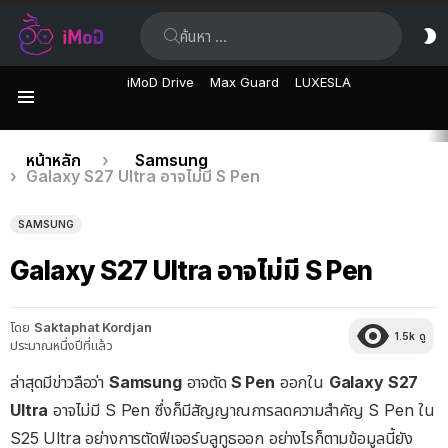
ค้นหา:
ส
ผิ
iMoD Drive
Max Guard
LUXESLA
เมนู
เรื่อง
คุณอยู่ที่นี่:
หน้าหลัก
Samsung
Galaxy S27 Ultra อาจไม่มี S Pen
ล่าสุด
SAMSUNG
Galaxy S27 Ultra อาจไม่มี S Pen
โดย
Saktaphat Kordjan
1.5k
ดู
ประมาณหนึ่งปีที่แล้ว
ล่าสุดมีข่าวลือว่า
Samsung
อาจตัด
S Pen
ออกใน
Galaxy S27
Ultra
อาจไม่มี S Pen ซึ่งก็มีสัญญาณการลดความสำคัญ S Pen ใน
S25 Ultra อย่างการตัดฟีเจอร์บลูทูธออก อย่างไรก็ตามข้อมูลนี้ยัง