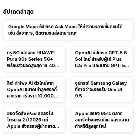
อัปเดตล่าสุด
Google Maps อัปเกรด Ask Maps ให้ทำงานหลายขั้นตอนได้
เช่น สั่งอาหาร, ติดตามขนส่งสาธารณะ
ทรู 5G เปิดจอง HUAWEI
OpenAI อัปเกรด GPT-5.6
Pura 90s Series 5G+
Sol ใหม่ สำหรับผู้ใช้ Plus
พร้อมส่วนลดสูงสุด 19,400
และ Pro และขยาย GPT-5.6
บาท
Luna ให้ผู้ใช้ฟรี
ลือ! ลำโพง AI ตัวใหม่จาก
อุปกรณ์ Samsung Galaxy
OpenAI ขนาดเท่าลูกฮอกกี้
ที่คาดว่าจะรองรับ One UI
คาดราคาเริ่มราว 10,000
9.5
บาท
ยอดจัดส่ง iPad ลดลงใน
Apple ครอง 65% ตลาด
ไตรมาส 2 ปี 2026 แต่
สมาร์ตโฟนพรีเมียม หลังตลาด
Apple ยังครองผู้นำตลาด
ทำสถิติสูงสุดใหม่
แท็บเล็ต