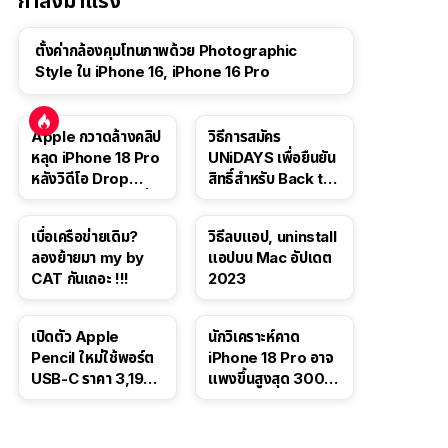
กำลังมาแรง
ตั้งค่ากล้องคุมโทนภาพด้วย Photographic
Style ใน iPhone 16, iPhone 16 Pro
Apple กวาดล้างคลิป
วิธีการสมัคร
หลุด iPhone 18 Pro
UNiDAYS เพื่อยืนยัน
หลังวิดีโอ Drop
สิทธิ์สำหรับ Back to
Test ปลิวหายจากสื่อ
School 2565
โซเชียล
เบื่อเครือข่ายเดิม?
วิธีลบแอป, uninstall
ลองย้ายมา my by
แอปบน Mac อัปเดต
CAT กันเถอะ !!!
2023
เปิดตัว Apple
นักวิเคราะห์คาด
Pencil ใหม่ใช้พอร์ต
iPhone 18 Pro อาจ
USB-C ราคา 3,190
แพงขึ้นสูงสุด 300
บาท ขาย พ.ย. 2023
ดอลลาร์ เริ่มต้นแตะ
นี้
1,399 ดอลลาร์