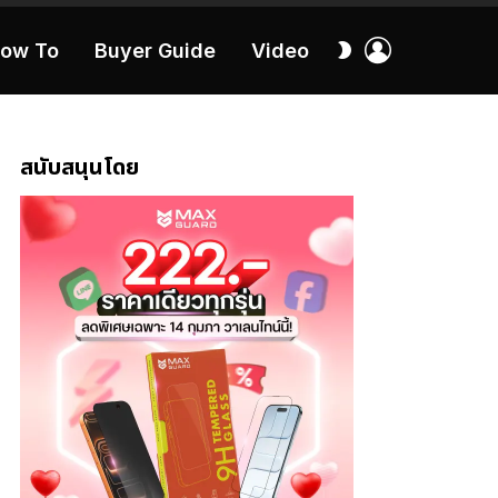
เข้า
สลับ
ow To
Buyer Guide
Video
สู่
ผิว
ระบบ
40:16
สนับสนุนโดย