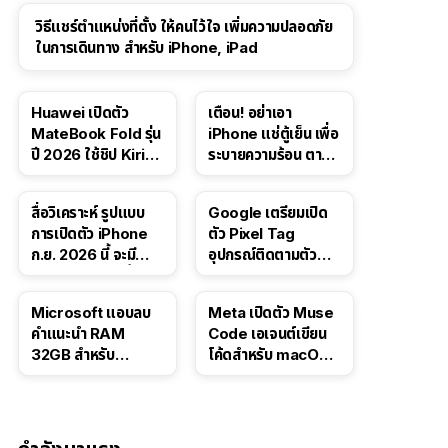
วิธีแชร์ตำแหน่งที่ตั้ง ให้คนไว้ใจ เพิ่มความปลอดภัย
ในการเดินทาง สำหรับ iPhone, iPad
Huawei เปิดตัว
เตือน! อย่าเอา
MateBook Fold รุ่น
iPhone แช่ตู้เย็น เพื่อ
ปี 2026 ใช้ชิป Kirin
ระบายความร้อน ตาม
X90 Plus
คำแนะนำใน TikTok
สื่อวิเคราะห์ รูปแบบ
Google เตรียมเปิด
การเปิดตัว iPhone
ตัว Pixel Tag
ก.ย. 2026 นี้ จะมี
อุปกรณ์ติดตามตัว
“ชีวิตชีวา” มากขึ้น
ราคาเดียวกับ AirTag
Microsoft แอบลบ
Meta เปิดตัว Muse
คำแนะนำ RAM
Code เอเจนต์เขียน
32GB สำหรับ
โค้ดสำหรับ macOS
Windows 11 ออก
และ Linux
จากเว็บตัวเอง